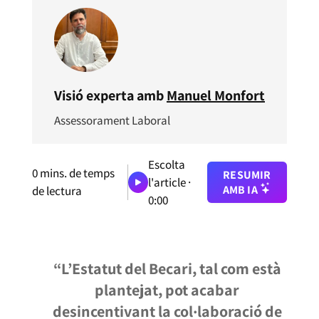
Visió experta amb
Manuel Monfort
Assessorament Laboral
Escolta
0
mins. de temps
RESUMIR
l'article ·
AMB IA
de lectura
0:00
“L’Estatut del Becari, tal com està
plantejat, pot acabar
desincentivant la col·laboració de