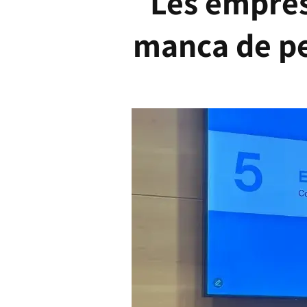
Les empres
manca de per