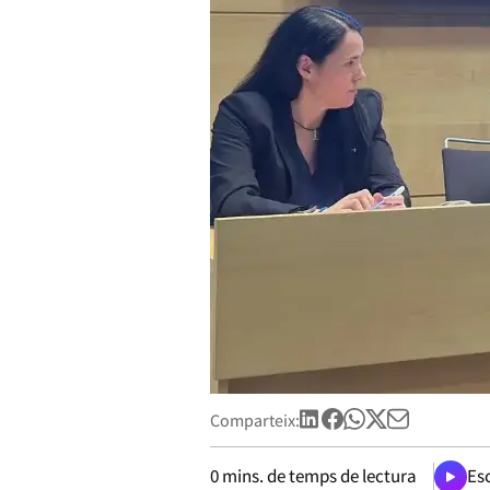
Comparteix:
0
mins. de temps de lectura
Esc