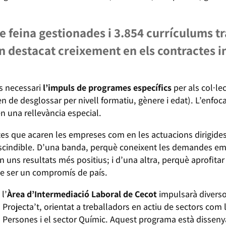
e feina gestionades i 3.854 currículums tr
 destacat creixement en els contractes in
s necessari
l’impuls de programes específics
per als col·le
n de desglossar per nivell formatiu, gènere i edat). L’enfoc
en una rellevància especial.
ptes que acaren les empreses com en les actuacions dirigide
escindible. D’una banda, perquè coneixent les demandes empre
n uns resultats més positius; i d’una altra, perquè aprofitar
de ser un compromís de país.
l’
Àrea d’Intermediació Laboral de Cecot
impulsarà diverso
 Projecta’t, orientat a treballadors en actiu de sectors com 
s Persones i el sector Químic. Aquest programa està dissenya