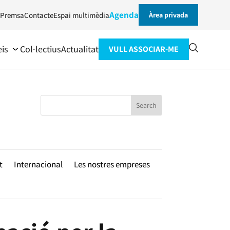
Agenda
Premsa
Contacte
Espai multimèdia
Àrea privada
eis
Col·lectius
Actualitat
VULL ASSOCIAR-ME
t
Internacional
Les nostres empreses