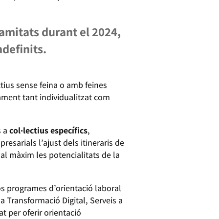
amitats durant el 2024,
definits.
ctius sense feina o amb feines
ament tant individualitzat com
s a
col·lectius específics
,
sarials l’ajust dels itineraris de
 al màxim les potencialitats de la
s programes d’orientació laboral
la Transformació Digital, Serveis a
t per oferir orientació