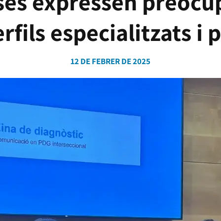
es expressen preocup
fils especialitzats i 
12 DE FEBRER DE 2025