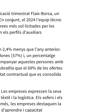
cació trimestral Flaix-Borsa, un
n conjunt, el 2024 l’equip tècnic
ees més sol·licitades per les
els perfils d’auxiliars
n 2,4% menys que l’any anterior.
 dones (57%) i, un percentatge
acompanyar aquestes persones amb
ubratlla que el 69% de les ofertes
itat contractual que es consolida
. Les empreses expressen la seva
til i la logística. Els xofers i els
 més, les empreses destaquen la
 d’aprendre i capacitat