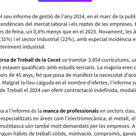
l seu informe de gestió de l’any 2024, en el marc de la publi
endències del mercat laboral i els reptes de les empreses. E
tes de feina, un 0,6% menys que en el 2023. Novament, les àr
31%) i el sector Industrial (22%), amb especial incidència en 
teniment industrial.
rsa de Treball de la Cecot
va tramitar 3.854 currículums, u
 estaven qualificats amb estudis terciaris. La majoria eren
ors de 45 anys, fet que posa de manifest la necessitat d’
 Malgrat la lleu caiguda en el nombre d’ofertes, l’informe s
de Treball el 2024 van oferir contractació indefinida, modal
a a l’informe és la
manca de professionals
en sectors clau
especialitzats en àrees com l’electromecànica, el metall, el tèx
multitasca són també molt demandats per les empreses. A
nguin hàbits de treball sòlids, motivació, compromís, ganes