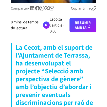
Comparteix:
Copiar Enllaç
Escolta
0
mins. de temps
RESUMIR
l'article ·
AMB IA
de lectura
0:00
La Cecot, amb el suport de
l’Ajuntament de Terrassa,
ha desenvolupat el
projecte “Selecció amb
perspectiva de gènere”
amb l’objectiu d’abordar i
prevenir eventuals
discriminacions per raó de