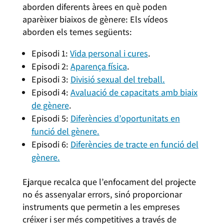
aborden diferents àrees en què poden
aparèixer biaixos de gènere: Els vídeos
aborden els temes següents:
Episodi 1:
Vida personal i cures
.
Episodi 2:
Aparença física
.
Episodi 3:
Divisió sexual del treball.
Episodi 4:
Avaluació de capacitats amb biaix
de gènere
.
Episodi 5:
Diferències d’oportunitats en
funció del gènere.
Episodi 6:
Diferències de tracte en funció del
gènere.
Ejarque recalca que l’enfocament del projecte
no és assenyalar errors, sinó proporcionar
instruments que permetin a les empreses
créixer i ser més competitives a través de