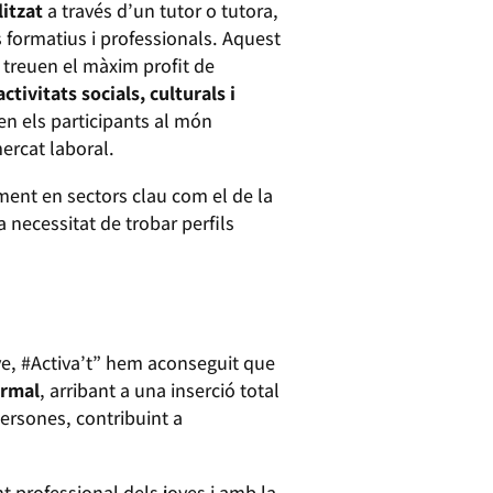
itzat
a través d’un tutor o tutora,
s formatius i professionals. Aquest
 treuen el màxim profit de
activitats socials, culturals i
en els participants al món
ercat laboral.
lment en sectors clau com el de la
la necessitat de trobar perfils
ove, #Activa’t” hem aconseguit que
ormal
, arribant a una inserció total
ersones, contribuint a
professional dels joves i amb la