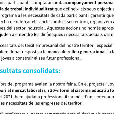
sones participants comptaran amb
acompanyament personal
la de treball individualitzat
que defineixi els seus objectiu
rograma a les necessitats de cada participant i garantir que
jectiu de reforçar els vincles amb el seu entorn, organitzem
eses del sector industrial. Aquestes accions no només aprop
juden a entendre les dinàmiques i necessitats actuals del m
essitats del teixit empresarial del nostre territori, especia
volem donar resposta a la
manca de relleu generacional
i a 
 joves a construir el seu futur professional.
sultats consolidats:
riors del programa avalen la nostra feina. En el projecte “J
ori al mercat laboral
i un
30% torni al sistema educatiu f
l 2021, hem ajudat a professionalitzar més d’un centenar p
 les necessitats de les empreses del territori.
t”, reafirmem el nostre compromís amb el desenvolupament 