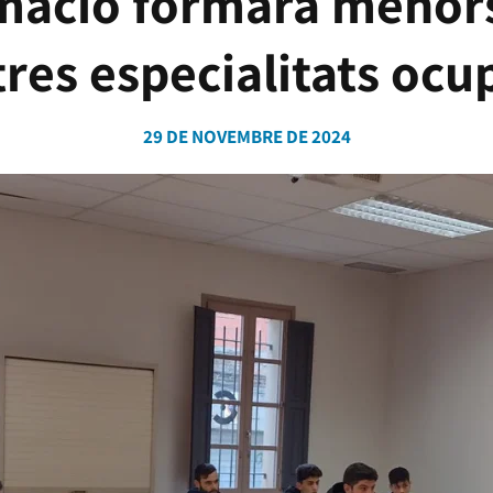
mació formarà menors
tres especialitats ocu
29 DE NOVEMBRE DE 2024