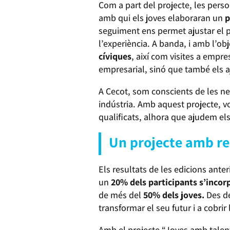
Com a part del projecte, les per
amb qui els joves elaboraran un
p
seguiment ens permet ajustar el p
l’experiència. A banda, i amb l’ob
cíviques
, així com visites a empr
empresarial, sinó que també els a
A Cecot, som conscients de les nec
indústria. Amb aquest projecte, 
qualificats, alhora que ajudem els
Un projecte amb re
Els resultats de les edicions ante
un
20% dels participants s’incorp
de més del
50% dels joves.
Des de
transformar el seu futur i a cobrir
Amb el projecte “Joves amb talen