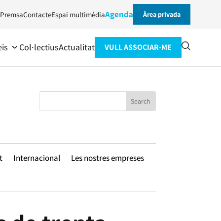
Agenda
Premsa
Contacte
Espai multimèdia
Àrea privada
eis
Col·lectius
Actualitat
VULL ASSOCIAR-ME
t
Internacional
Les nostres empreses