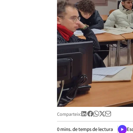
Comparteix:
0
mins. de temps de lectura
Esc