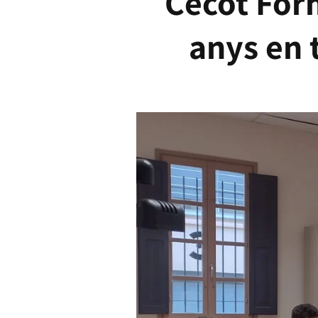
Cecot For
anys en 