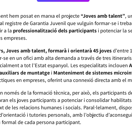
ent hem posat en marxa el projecte
“Joves amb talent”
, u
 al registre de Garantia Juvenil que vulguin formar-se i treba
ir a la
professionalització dels participants
i potenciar la se
les empreses.
rs, Joves amb talent, formarà i orientarà 45 joves
d’entre 
r-se en un ofici amb alta demanda a través de tres itinerari
cialment a tot l’Estat espanyol. Les especialitats inclouen
A
 auxiliars de muntatge
i
Manteniment de sistemes microin
ràctiques en empreses, oferint una connexió directa amb el 
 només de la formació tècnica, per això, els participants 
an els joves participants a potenciar i consolidar habilitat
text de les relacions humanes i socials. Paral·lelament, d
 d’orientació i tutories personals, amb l’objectiu d’aconsegu
u formal de cada persona participant.