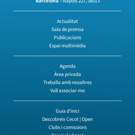
Barcelona
– Nàpols 227, 08013
Actualitat
Sala de premsa
Publicacions
Espai multimèdia
Agenda
Àrea privada
Treballa amb nosaltres
Vull associar-me
Guia d’inici
Descobreix Cecot | Open
Clubs i comissions