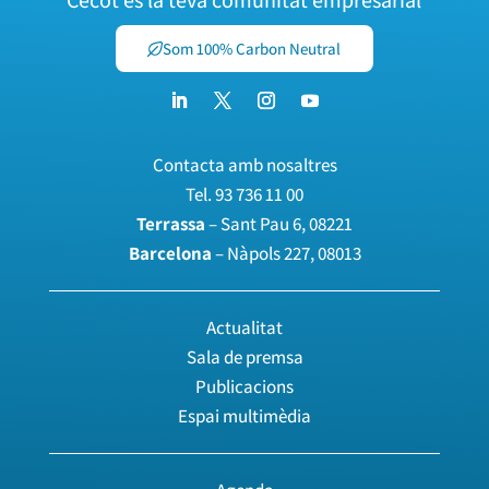
Cecot és la teva comunitat empresarial
Som 100% Carbon Neutral
Contacta amb nosaltres
Tel.
93 736 11 00
Terrassa
– Sant Pau 6, 08221
Barcelona
– Nàpols 227, 08013
Actualitat
Sala de premsa
Publicacions
Espai multimèdia