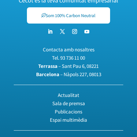
Cecot és la teva comunitat empresarial
Som 100% Carbon Neutral
Contacta amb nosaltres
Tel.
93 736 11 00
Terrassa
– Sant Pau 6, 08221
Barcelona
– Nàpols 227, 08013
Actualitat
Sala de premsa
Publicacions
Espai multimèdia