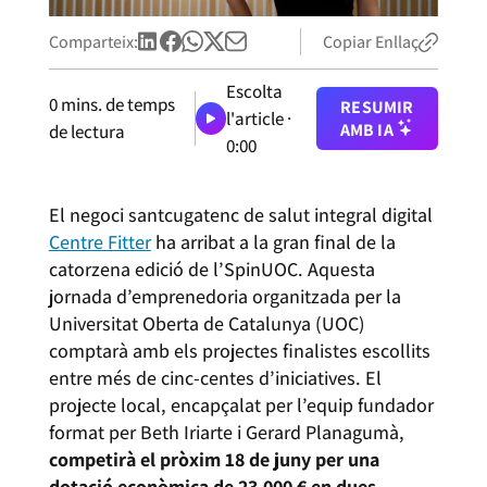
Comparteix:
Copiar Enllaç
Escolta
0
mins. de temps
RESUMIR
l'article ·
AMB IA
de lectura
0:00
El negoci santcugatenc de salut integral digital
Centre Fitter
ha arribat a la gran final de la
catorzena edició de l’SpinUOC. Aquesta
jornada d’emprenedoria organitzada per la
Universitat Oberta de Catalunya (UOC)
comptarà amb els projectes finalistes escollits
entre més de cinc-centes d’iniciatives. El
projecte local, encapçalat per l’equip fundador
format per Beth Iriarte i Gerard Planagumà,
competirà el pròxim 18 de juny per una
dotació econòmica de 23.000 € en dues