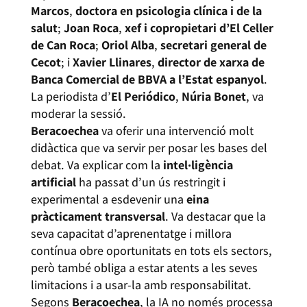
Marcos
,
doctora en psicologia clínica i de la
salut
;
Joan Roca
,
xef i copropietari d’El Celler
de Can Roca
;
Oriol Alba
,
secretari general de
Cecot
; i
Xavier Llinares
,
director de xarxa de
Banca Comercial de BBVA a l’Estat espanyol
.
La periodista
d’
El Periódico
,
Núria Bonet
, va
moderar la sessió.
Beracoechea
va oferir una intervenció molt
didàctica que va servir per posar les bases del
debat. Va explicar com la
intel·ligència
artificial
ha passat d’un ús restringit i
experimental a esdevenir una
eina
pràcticament transversal
. Va destacar que la
seva capacitat d’aprenentatge i millora
contínua obre oportunitats en tots els sectors,
però també obliga a estar atents a les seves
limitacions i a usar-la amb responsabilitat.
Segons
Beracoechea
, la IA no només processa