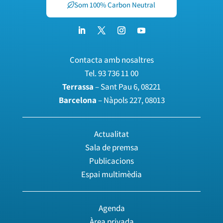
Som 100% Carbon Neutral
Contacta amb nosaltres
Tel.
93 736 11 00
Terrassa
– Sant Pau 6, 08221
Barcelona
– Nàpols 227, 08013
Actualitat
Sala de premsa
Publicacions
Espai multimèdia
Agenda
Àrea privada