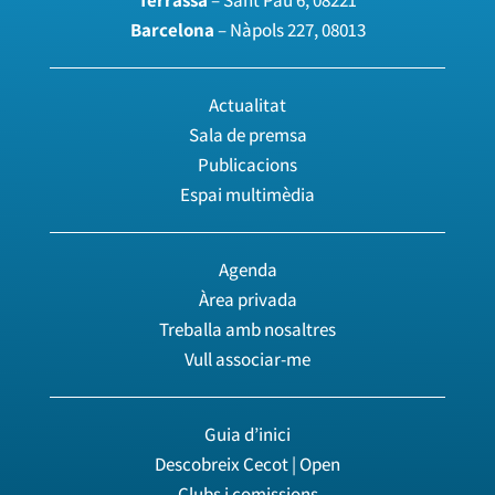
Terrassa
– Sant Pau 6, 08221
Barcelona
– Nàpols 227, 08013
Actualitat
Sala de premsa
Publicacions
Espai multimèdia
Agenda
Àrea privada
Treballa amb nosaltres
Vull associar-me
Guia d’inici
Descobreix Cecot | Open
Clubs i comissions