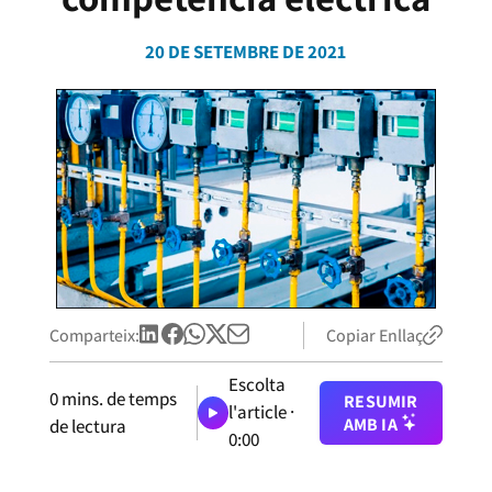
20 DE SETEMBRE DE 2021
Comparteix:
Copiar Enllaç
Escolta
0
mins. de temps
RESUMIR
l'article ·
AMB IA
de lectura
0:00