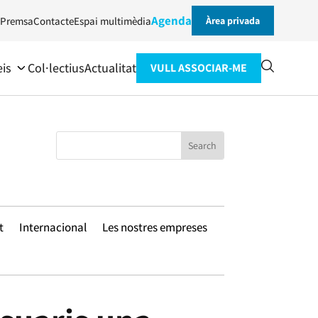
Agenda
Premsa
Contacte
Espai multimèdia
Àrea privada
eis
Col·lectius
Actualitat
VULL ASSOCIAR-ME
t
Internacional
Les nostres empreses