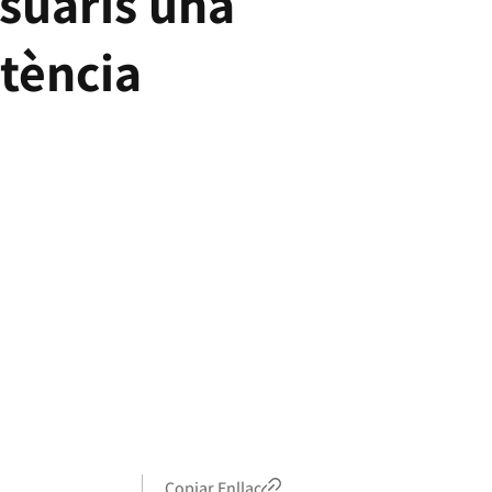
usuaris una
otència
Copiar Enllaç