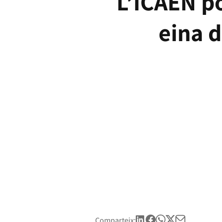
L’ICAEN po
eina d
Comparteix: