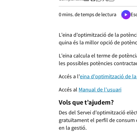
0
mins. de temps de lectura
Esc
L’eina d’optimització de la potènci
quina és la millor opció de potènc
L’eina calcula el terme de potènci
les possibles potències contracta
Accés a l’
eina d’optimització de la
Accés al
Manual de l’usuari
Vols que t’ajudem?
Des del Servei d’optimització elèc
gratuïtament el perfil de consum 
en la gestió.