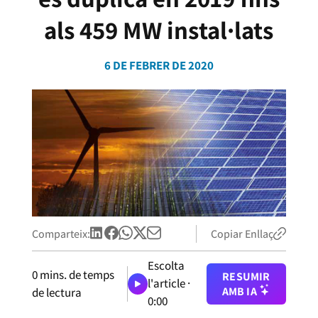
als 459 MW instal·lats
6 DE FEBRER DE 2020
Comparteix:
Copiar Enllaç
Escolta
0
mins. de temps
RESUMIR
l'article ·
AMB IA
de lectura
0:00