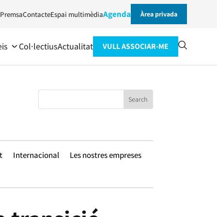
Agenda
Premsa
Contacte
Espai multimèdia
Àrea privada
eis
Col·lectius
Actualitat
VULL ASSOCIAR-ME
t
Internacional
Les nostres empreses