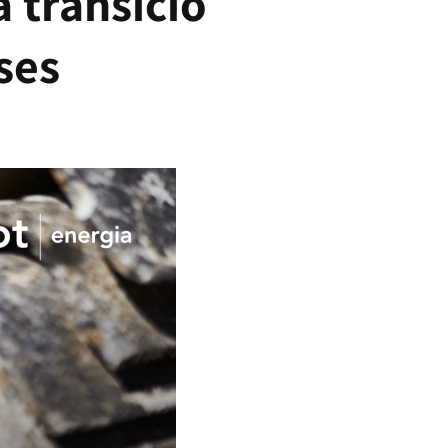
a transició
ses