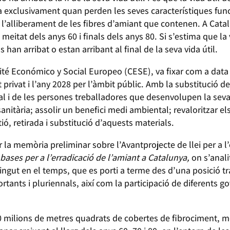
tza exclusivament quan perden les seves característiques fun
a l’alliberament de les fibres d’amiant que contenen. A Cata
meitat dels anys 60 i finals dels anys 80. Si s’estima que la v
s han arribat o estan arribant al final de la seva vida útil.
é Económico y Social Europeo (CESE), va fixar com a data lí
rivat i l’any 2028 per l’àmbit públic. Amb la substitució de
ral i de les persones treballadores que desenvolupen la seva
sanitària; assolir un benefici medi ambiental; revaloritzar el
ió, retirada i substitució d’aquests materials.
la memòria preliminar sobre l’Avantprojecte de llei per a l’
bases per a l’erradicació de l’amiant a Catalunya,
on s’analit
ostingut en el temps, que es porti a terme des d’una posició
tants i pluriennals, així com la participació de diferents 
0 milions de metres quadrats de cobertes de fibrociment, m