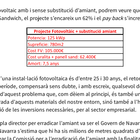
ltaic amb i sense substitució d’amiant, podrem veure que e
Sandwich, el projecte s’encareix un 62% i el
pay back
s’incr
una instal·lació fotovoltaica és d’entre 25 i 30 anys, el retor
eríode, compensarà sens dubte, i amb escreix, qualsevol de 
’aquest problema que, com dèiem al principi, és també un 
rada d’aquests materials del nostre entorn, sinó també a l’
ó de les inversions necessàries, per al sector empresarial.
la director per erradicar l’amiant va ser el Govern de Navar
Navarra s’estima que hi ha sis milions de metres quadrats d
ar la Comissió per a l’erradicació de l’amiant amb la finalita