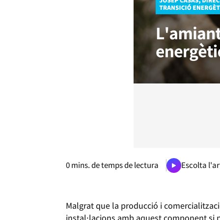
0
mins. de temps de lectura
Escolta l'ar
Malgrat que la producció i comercialitza
instal·lacions amb aquest component si no h