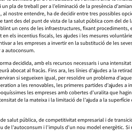
 un pla de treball per a l’eliminació de la presència d’amian
 al nostre entendre, ha de decidir entre tres possibles opcio
 tant des del punt de vista de la salut pública com del de la
stablint un cens de les infraestructures, fixant procediment
at en els incentius fiscals, les ajudes i les mesures voluntàr
ntivar a les empreses a invertir en la substitució de les sev
er a autoconsum.
orma decidida, amb els recursos necessaris i una intensitat
veurà abocat al fracàs. Fins ara, les línies d’ajudes a la reti
serviran si segueixen igual, per resoldre un problema d’aq
eration a les renovables, les primeres partides d’ajudes a i
 poquíssimes les empreses amb cobertes d’uralita que hagin sol
ntensitat de la mateixa i la limitació de l’ajuda a la superfíc
de salut pública, de competitivitat empresarial i de transic
tiu de l’autoconsum i l’impuls d’un nou model energètic. S