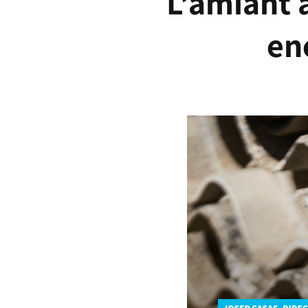
L’amiant a
en