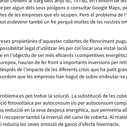
nar creixent al llarg dels anys 60, 70 i 80, en l’entorn de les
se per algun dels seus polígons o consultar Google Maps, pe
ertes de les empreses que els ocupen. Però el problema de
pot esdevenir també un fre perquè moltes de les nostres em
eses propietàries d’aquestes cobertes de fibrociment pugui
ossibilitat legal d’utilitzar-les per col·locar una instal·lac
en l’objectiu de ser més eficients i competitives energètica
opea, hauran de fer front a importants inversions per retira
després de l’impacte de les diferents crisis que ha patit gran
 Recordem que les empreses han hagut de sobre endeutar-se pe
oblema es pot trobar la solució. La substitució de les cobe
·lació fotovoltaica per autoconsum i/o per autoconsum compa
na reducció en la seva despesa energètica, que permetria a
sí i recuperar també la inversió del canvi de coberta. Al mate
 reduiria les seves emissió de gasos d’efecte hivernacle.