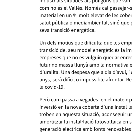
industrials situades als polígons que van a
com ho és el Vallès. Només cal passejar-
material en un % molt elevat de les cob
salut pública o mediambiental, sinó que 
seva transició energètica.
Un dels motius que dificulta que les empr
transició del seu model energètic és la imp
empreses que no es vulguin quedar enrere 
futur no massa llunyà amb la normativa eur
d’uralita. Una despesa que a dia d’avui, i 
anys, serà difícil o impossible afrontar.
la covid-19.
Però com passa a vegades, en el mateix pr
inversió en la nova coberta d’una instal
troben en aquesta situació, aconseguir u
amortitzar la instal·lació fotovoltaica en 
generació elèctrica amb fonts renovables i