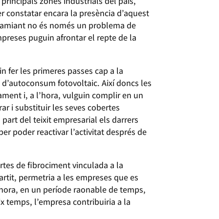
 principals zones industrials del país,
r constatar encara la presència d’aquest
 l’amiant no és només un problema de
preses puguin afrontar el repte de la
n fer les primeres passes cap a la
ió d’autoconsum fotovoltaic. Així doncs les
ment i, a l’hora, vulguin complir en un
r i substituir les seves cobertes
 part del teixit empresarial els darrers
r poder reactivar l’activitat després de
rtes de fibrociment vinculada a la
rtit, permetria a les empreses que es
lhora, en un període raonable de temps,
ix temps, l’empresa contribuiria a la