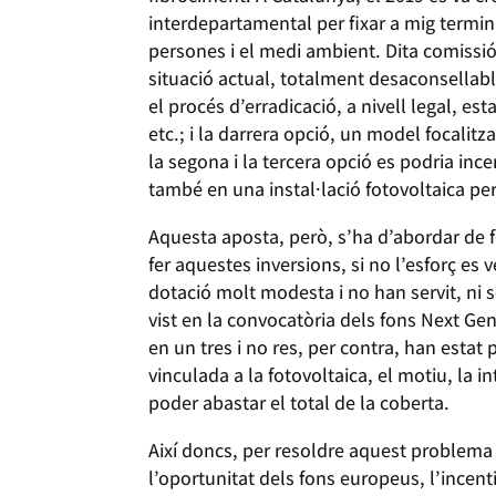
interdepartamental per fixar a mig termini
persones i el medi ambient. Dita comissió,
situació actual, totalment desaconsellable
el procés d’erradicació, a nivell legal, e
etc.; i la darrera opció, un model focalitz
la segona i la tercera opció es podria ince
també en una instal·lació fotovoltaica p
Aquesta aposta, però, s’ha d’abordar de f
fer aquestes inversions, si no l’esforç es 
dotació molt modesta i no han servit, ni 
vist en la convocatòria dels fons Next Gen
en un tres i no res, per contra, han estat
vinculada a la fotovoltaica, el motiu, la i
poder abastar el total de la coberta.
Així doncs, per resoldre aquest problema 
l’oportunitat dels fons europeus, l’incen