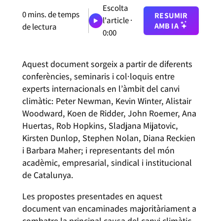
Escolta
0
mins. de temps
RESUMIR
l'article ·
AMB IA
de lectura
0:00
Aquest document sorgeix a partir de diferents
conferències, seminaris i col·loquis entre
experts internacionals en l’àmbit del canvi
climàtic: Peter Newman, Kevin Winter, Alistair
Woodward, Koen de Ridder, John Roemer, Ana
Huertas, Rob Hopkins, Sladjana Mijatovic,
Kirsten Dunlop, Stephen Nolan, Diana Reckien
i Barbara Maher; i representants del món
acadèmic, empresarial, sindical i institucional
de Catalunya.
Les propostes presentades en aquest
document van encaminades majoritàriament a
combatre la principal causa del canvi climàtic,