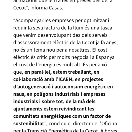
actuacions que fem a les empreses des de la
Cecot”, informa Casas.
“Acompanyar les empreses per optimitzar i
reduir la seva factura de la llum és una tasca
que venim desenvolupant des dels serveis
d’assessorament elèctric de la Cecot ja fa anys,
no és un tema nou per a nosaltres. El cost
elèctric és crític per molts negocis i a Espanya
el cost de l’energia és molt alt. És per això
que,
en paral·lel, estem treballant, en
col·laboració amb l’ICAEN, en projectes
d’autogeneració i autoconsum energètic en
naus, en polígons industrials i empreses
industrials i sobre tot, de la mà dels
ajuntaments estem reivindicant les
comunitats energètiques com un factor de
sostenibilitat
”, conclou el director de l’Oficina
per la Transició Energètica de la Cecot. A hores