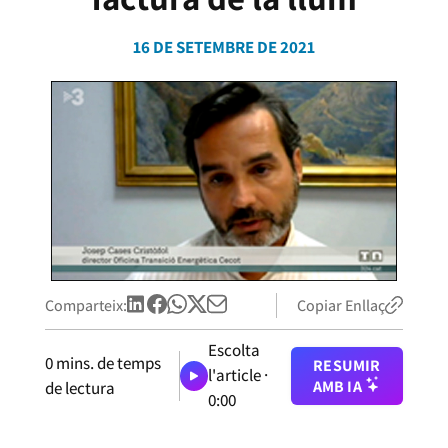
16 DE SETEMBRE DE 2021
Comparteix:
Copiar Enllaç
Escolta
0
mins. de temps
RESUMIR
l'article ·
AMB IA
de lectura
0:00