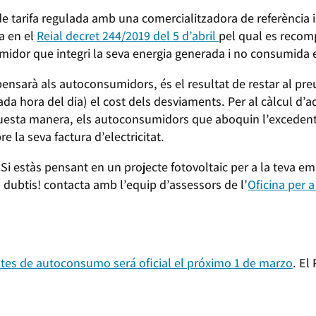
de tarifa regulada amb una comercialitzadora de referència i
a en el
Reial decret 244/2019 del 5 d’abril
pel qual es recom
umidor que integri la seva energia generada i no consumida e
nsarà als autoconsumidors, és el resultat de restar al preu 
 cada hora del dia) el cost dels desviaments. Per al càlcul d’
uesta manera, els autoconsumidors que aboquin l’excedent
 la seva factura d’electricitat.
i estàs pensant en un projecte fotovoltaic per a la teva e
 dubtis! contacta amb l’equip d’assessors de l’
Oficina per a
es de autoconsumo será oficial el próximo 1 de marzo
. El