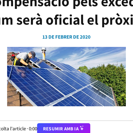
ompensació pels exce
m serà oficial el pròx
13 DE FEBRER DE 2020
olta l'article ·
0:00
RESUMIR AMB IA