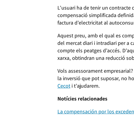
L’usuari ha de tenir un contracte 
compensació simplificada definid
factura d’electricitat al autocons
Aquest preu, amb el qual es compe
del mercat diari i intradiari per a
compte els peatges d’accés. D’aq
xarxa, obtindran una reducció sobre
Vols assessorament empresarial? S
la inversió que pot suposar, no ho
Cecot
i t’ajudarem.
More
Notícies relacionades
@
La compensación por los excedent
Russianxnxx