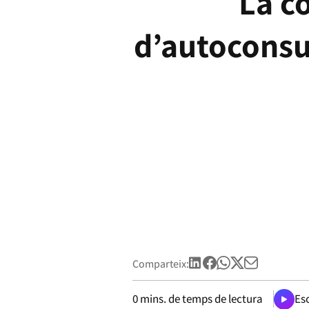
La c
d’autoconsu
Comparteix:
0
mins. de temps de lectura
Esc