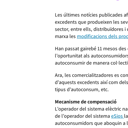
Les últimes notícies publicades a
excedents que produeixen les seves
sector, entre ells, distribuïdores
marxa les
modificacions dels pro
Han passat gairebé 11 mesos des 
l’oportunitat als autoconsumidors
autoconsumir de manera col·lecti
Ara, les comercialitzadores es con
d’aquests excedents així com dels c
tipus d’autoconsum, etc.
Mecanisme de compensació
L’operador del sistema elèctric n
de l’operador del sistema
eSios
l
autoconsumidors que aboquin a la