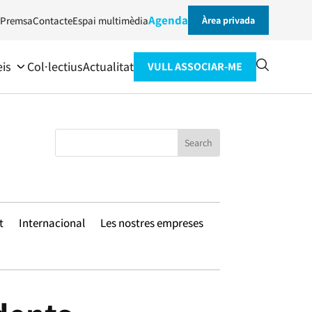
Agenda
Premsa
Contacte
Espai multimèdia
Àrea privada
eis
Col·lectius
Actualitat
VULL ASSOCIAR-ME
t
Internacional
Les nostres empreses