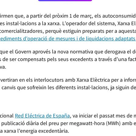
firmen que, a partir del pròxim 1 de març, els autoconsumi
 instal·lacions a la xarxa. L’operador del sistema, Xarxa Elè
 i comercialitzadores, perquè estiguin preparats per a aques
cediments d’operació de mesures i de liquidacions adaptats
que el Govern aprovés la nova normativa que derogava el d
 de ser compensats pels seus excedents a través d’una fact
va.
vertiran en els interlocutors amb Xarxa Elèctrica per a infor
anvis que sofreixin les diferents instal·lacions, ja siguin de
acional
Red Eléctrica de España
, va iniciar el passat mes de
a publicació diària del preu per megawatt-hora (MWh) amb 
 xarxa l’energia excedentària.