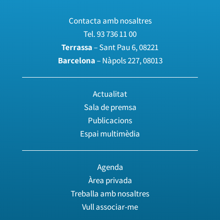
Contacta amb nosaltres
Tel.
93 736 11 00
Terrassa
– Sant Pau 6, 08221
Barcelona
– Nàpols 227, 08013
Actualitat
Sala de premsa
Publicacions
Espai multimèdia
Agenda
Àrea privada
Treballa amb nosaltres
Vull associar-me