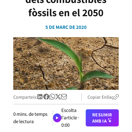
fòssils en el 2050
5 DE MARÇ DE 2020
Comparteix:
Copiar Enllaç
Escolta
0
mins. de temps
RESUMIR
l'article ·
AMB IA
de lectura
0:00