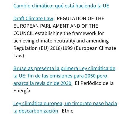
Cambio climático: qué está haciendo la UE
Draft Climate Law
| REGULATION OF THE
EUROPEAN PARLIAMENT AND OF THE
COUNCIL establishing the framework for
achieving climate neutrality and amending
Regulation (EU) 2018/1999 (European Climate
Law).
Anafilmeporno
Bruselas presenta la primera Ley climática de
la UE: fin de las emisiones para 2050 pero
aparca la revisión de 2030
| El Periódico de la
Energía
Ley climática europea, un timorato paso hacia
la descarbonización
| Ethic