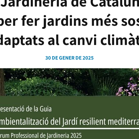
 Jardineria de Catalu
per fer jardins més sos
daptats al canvi climàt
30 DE GENER DE 2025