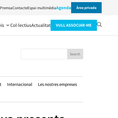
Agenda
Premsa
Contacte
Espai multimèdia
Àrea privada
eis
Col·lectius
Actualitat
VULL ASSOCIAR-ME
t
Internacional
Les nostres empreses