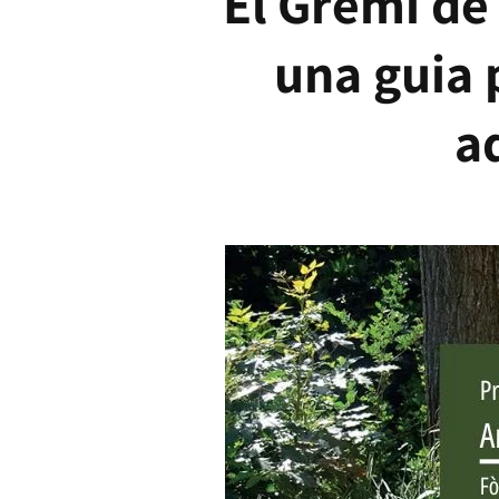
El Gremi de
una guia 
a