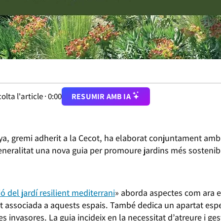
olta l'article ·
0:00
RESUMIR AMB IA
ya, gremi adherit a la Cecot, ha elaborat conjuntament amb
neralitat una nova guia per promoure jardins més sostenibles
ó del jardí resilient mediterrani
» aborda aspectes com ara el
itat associada a aquests espais. També dedica un apartat espe
es invasores. La guia incideix en la necessitat d’atreure i ges