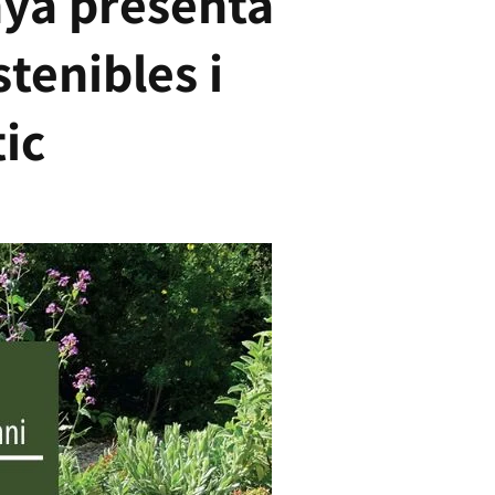
nya presenta
tenibles i
ic