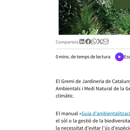
Comparteix:
0
mins. de temps de lectura
Esc
El Gremi de Jardineria de Catalun
Ambientals i Medi Natural de la Ge
climàtic.
El manual «
Guia d’ambientalitzaci
el sòl o la gestió de la biodivers
la necessitat d’evitar l’ús d’espèci