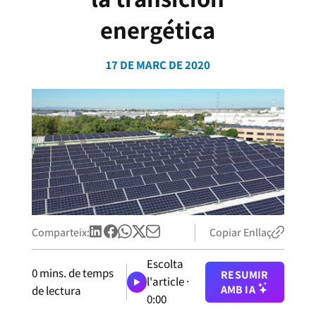
energética
17 DE MARÇ DE 2020
Comparteix:
Copiar Enllaç
Escolta
0
mins. de temps
RESUMIR
l'article ·
AMB IA
de lectura
0:00