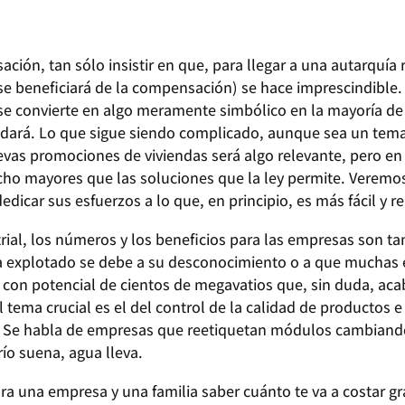
ción, tan sólo insistir en que, para llegar a una autarquía r
se beneficiará de la compensación) se hace imprescindible
se convierte en algo meramente simbólico en la mayoría de 
udará. Lo que sigue siendo complicado, aunque sea un tema
s promociones de viviendas será algo relevante, pero en e
ho mayores que las soluciones que la ley permite. Veremos.
dicar sus esfuerzos a lo que, en principio, es más fácil y r
ial, los números y los beneficios para las empresas son 
ya explotado se debe a su desconocimiento o a que muchas
con potencial de cientos de megavatios que, sin duda, acab
el tema crucial es el del control de la calidad de productos 
 Se habla de empresas que reetiquetan módulos cambiando 
ío suena, agua lleva.
ra una empresa y una familia saber cuánto te va a costar 