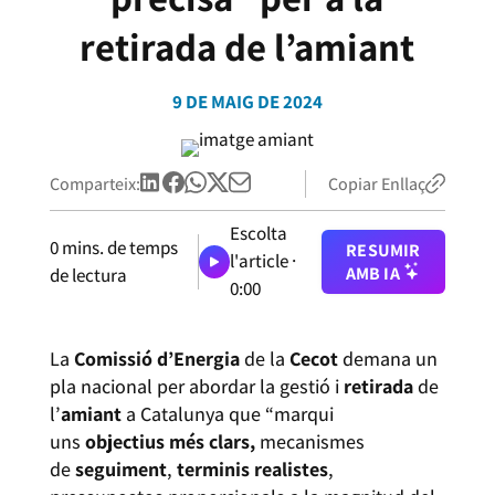
retirada de l’amiant
9 DE MAIG DE 2024
Comparteix:
Copiar Enllaç
Escolta
0
mins. de temps
RESUMIR
l'article ·
AMB IA
de lectura
0:00
La
Comissió d’Energia
de la
Cecot
demana un
pla nacional per abordar la gestió i
retirada
de
l’
amiant
a Catalunya que “marqui
uns
objectius més clars,
mecanismes
de
seguiment
,
terminis realistes
,