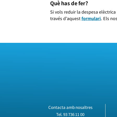
Què has de fer?
Si vols reduir la despesa elèctric
través d’aquest
formulari
. Els no
Contacta amb nosaltres
Tel.
93 736 11 00