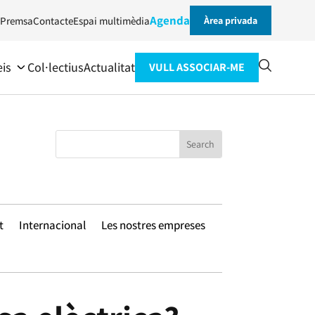
Agenda
Premsa
Contacte
Espai multimèdia
Àrea privada
eis
Col·lectius
Actualitat
VULL ASSOCIAR-ME
t
Internacional
Les nostres empreses