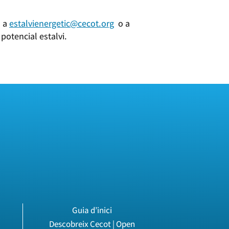
a a
estalvienergetic@cecot.org
o a
 potencial estalvi.
Guia d’inici
Descobreix Cecot | Open