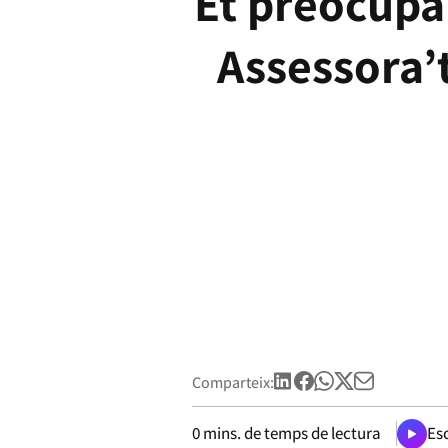
Et preocupa 
Assessora’t
Comparteix:
0
mins. de temps de lectura
Esc