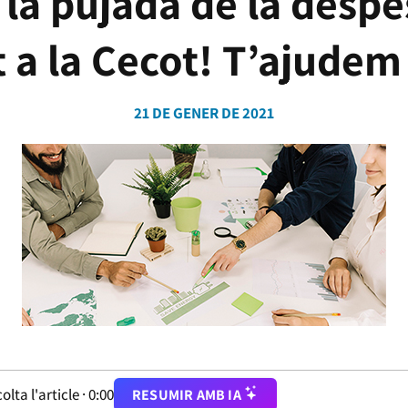
la pujada de la despe
 a la Cecot! T’ajudem 
21 DE GENER DE 2021
olta l'article ·
0:00
RESUMIR AMB IA