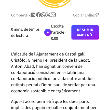
Comparteix:
Copiar Enllaç
Escolta
0
mins. de temps
RESUMIR
l'article ·
AMB IA
de lectura
0:00
L’alcalde de l’Ajuntament de Castellgalí,
Cristòfol Gimeno i el president de la Cecot,
Antoni Abad, han signat un conveni de
col·laboració consistent en establir una
col·laboració público–privada entre ambdues
entitats per tal d’impulsar i de vetllar per una
economia sostenible energèticament.
Aquest acord permetrà que les dues parts
implicades puguin treballar conjuntament per