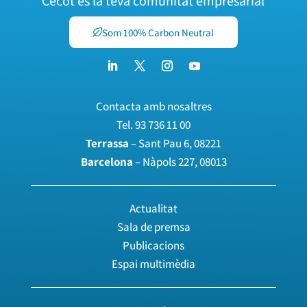
Cecot és la teva comunitat empresarial
Som 100% Carbon Neutral
Contacta amb nosaltres
Tel.
93 736 11 00
Terrassa
– Sant Pau 6, 08221
Barcelona
– Nàpols 227, 08013
Actualitat
Sala de premsa
Publicacions
Espai multimèdia