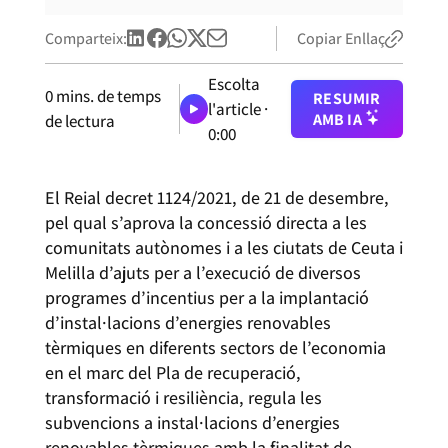
Comparteix:
Copiar Enllaç
Escolta
0
mins. de temps
RESUMIR
l'article ·
AMB IA
de lectura
0:00
El Reial decret 1124/2021, de 21 de desembre,
pel qual s’aprova la concessió directa a les
comunitats autònomes i a les ciutats de Ceuta i
Melilla d’ajuts per a l’execució de diversos
programes d’incentius per a la implantació
d’instal·lacions d’energies renovables
tèrmiques en diferents sectors de l’economia
en el marc del Pla de recuperació,
transformació i resiliència, regula les
subvencions a instal·lacions d’energies
renovables tèrmiques amb la finalitat de