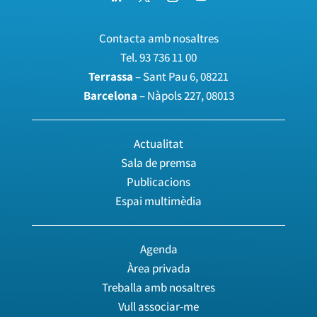
Contacta amb nosaltres
Tel.
93 736 11 00
Terrassa
– Sant Pau 6, 08221
Barcelona
– Nàpols 227, 08013
Actualitat
Sala de premsa
Publicacions
Espai multimèdia
Agenda
Àrea privada
Treballa amb nosaltres
Vull associar-me