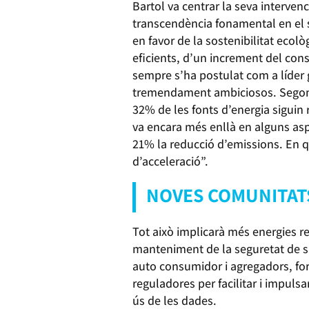
Bartol va centrar la seva interve
transcendència fonamental en el s
en favor de la sostenibilitat ecol
eficients, d’un increment del con
sempre s’ha postulat com a líder 
tremendament ambiciosos. Segon va
32% de les fonts d’energia siguin 
va encara més enllà en alguns asp
21% la reducció d’emissions. En qu
d’acceleració”.
NOVES COMUNITAT
Tot això implicarà més energies re
manteniment de la seguretat de s
auto consumidor i agregadors, fo
reguladores per facilitar i impuls
ús de les dades.