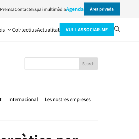
Agenda
Premsa
Contacte
Espai multimèdia
Àrea privada
eis
Col·lectius
Actualitat
VULL ASSOCIAR-ME
t
Internacional
Les nostres empreses