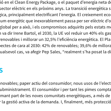
nció en el Clean Energy Package, o el paquet d’energia neta 
ector elèctric en els pròxims anys. La transició energètica
ògica, principalment electrificant l’energia. El creixement e
sum energètic que inexorablement passa per ser elèctric d’
global per a això, i els compromisos adquirits pels estats 
 dir Irene Bartol, el 2030, la UE vol reduir un 40% els gas
renovables i millorar un 32,5% l’eficiència energètica. El Pl
ectes de cara al 2030: 42% de renovables; 39,6% de millora d
alsevol cas, va afegir Pep Sales, “realment s’ha posat la d
S
novables; paper actiu del consumidor; nous usos de l’electrici
ubministrament. El consumidor i per tant les pimes compt
rmant part de les noves comunitats energètiques, a més de 
ar la gestió activa de la demanda. I, finalment, més protecc