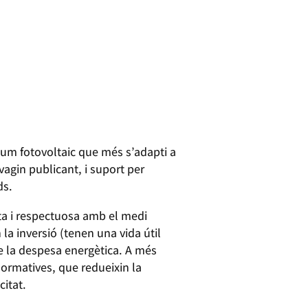
sum fotovoltaic que més s’adapti a
vagin publicant, i suport per
ds.
neta i respectuosa amb el medi
la inversió (tenen una vida útil
de la despesa energètica. A més
normatives, que redueixin la
citat.