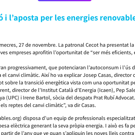
 i l’aposta per les energies renovabl
dimecres, 27 de novembre. La patronal Cecot ha presentat la 
ves empreses aprofitin l’oportunitat de “ser més eficients, 
dran progressivament, que potenciaran l’autoconsum i l’ús d
a el canvi climàtic. Així ho va explicar Josep Casas, director
t sobre la transició energètica vista com una oportunitat per
ent, director de l’Institut Català d’Energia (Icaen), Pep Sale
ya (UPC) i Irene Bartol, sòcia del despatx Prat Rubí Advocat
els reptes del canvi climàtic”, va dir Casas.
les.org) disposa d’un equip de professionals especialitzat
sa elèctrica generant la seva pròpia energia. I això es fa 
partir de l’any que ve quan s’apliquin les noves lleis contra