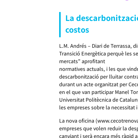
La descarbonització
costos
L.M. Andrés – Diari de Terrassa, 
Transició Energètica perquè les se
mercats” aprofitant
normatives actuals, i les que vin
descarbonització per lluitar contr
durant un acte organitzat per Ceco
en el que van participar Manel Torr
Universitat Politècnica de Catalun
les empreses sobre la necessitat i 
La nova oficina (www.cecotrenovab
empreses que volen reduir la despe
canviant i serà encara més ràpid a 