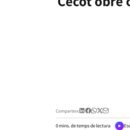
Cecot obre o
Comparteix:
0
mins. de temps de lectura
Esc