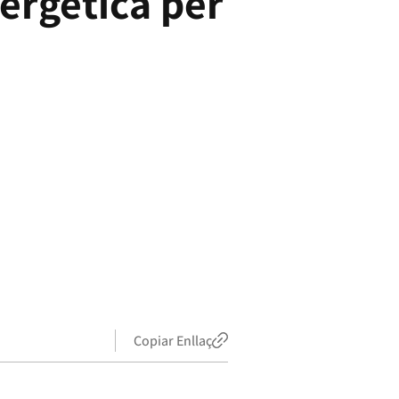
nergètica per
Copiar Enllaç