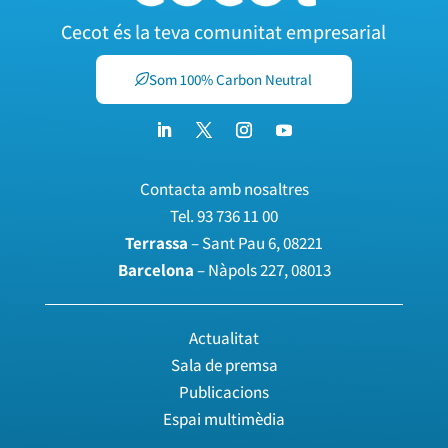
Cecot és la teva comunitat empresarial
Som 100% Carbon Neutral
Contacta amb nosaltres
Tel.
93 736 11 00
Terrassa
– Sant Pau 6, 08221
Barcelona
– Nàpols 227, 08013
Actualitat
Sala de premsa
Publicacions
Espai multimèdia