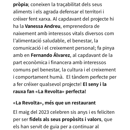
pròpia
; coneixen la traçabilitat dels seus
aliments i els agrada defensar el territori i
créixer fent xarxa. Al capdavant del projecte hi
ha la
Vanessa Andreu
, emprenedora de
naixement amb interessos vitals diversos com
l’alimentació saludable, el benestar, la
comunicació i el creixement personal; fa pinya
amb en
Fernando Álvarez
, al capdavant de la
part econòmica i financera amb interessos
comuns pel benestar, la cultura i el creixement
i comportament humà. El tàndem perfecte per
a fer créixer qualsevol projecte!
El seny i la
rauxa fan «La Revolta» perfecta!
«La Revolta», més que un restaurant
El maig del 2023 celebren sis anys i es feliciten
per ser
fidels als seus propòsits i valors
, que
els han servit de guia per a continuar al