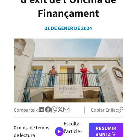
Finançament
31 DE GENER DE 2024
Comparteix:
Copiar Enllaç
Escolta
0
mins. de temps
RESUMIR
l'article ·
AMB IA
de lectura