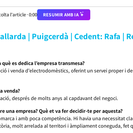
olta l'article ·
0:00
RESUMIR AMB IA
allarda | Puigcerdà | Cedent: Rafa |
a què es dedica l’empresa transmesa?
ió i venda d’electrodomèstics, oferint un servei proper i de 
la venda?
ilació, després de molts anys al capdavant del negoci.
re una empresa? Què et va fer decidir-te per aquesta?
marca i amb poca competència. Hi havia una necessitat clar
ria, molt arrelada al territori i àmpliament coneguda, fet 