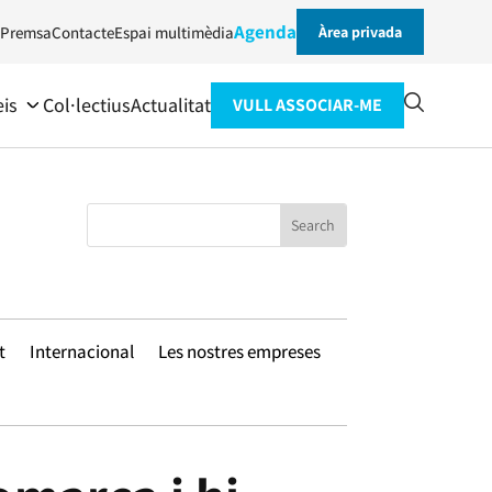
Agenda
Premsa
Contacte
Espai multimèdia
Àrea privada
eis
Col·lectius
Actualitat
VULL ASSOCIAR-ME
t
Internacional
Les nostres empreses