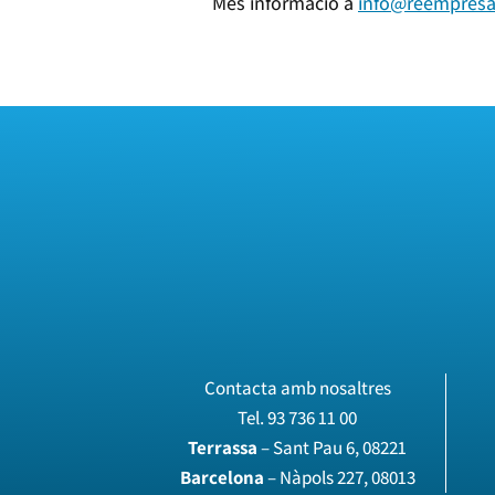
Més informació a
info@reempresa
Contacta amb nosaltres
Tel.
93 736 11 00
Terrassa
– Sant Pau 6, 08221
Barcelona
– Nàpols 227, 08013