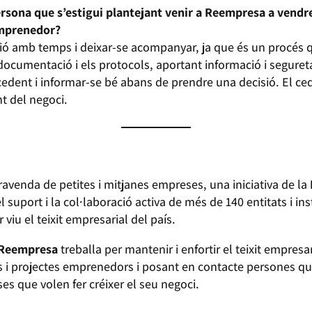
ersona que s’estigui plantejant venir a Reempresa a vendre
emprenedor?
ió amb temps i deixar-se acompanyar, ja que és un procés q
ocumentació i els protocols, aportant informació i segure
l cedent i informar-se bé abans de prendre una decisió. El 
t del negoci.
avenda de petites i mitjanes empreses, una iniciativa de la
suport i la col·laboració activa de més de 140 entitats i in
viu el teixit empresarial del país.
Reempresa
treballa per mantenir i enfortir el teixit empresa
es i projectes emprenedors i posant en contacte persones 
 que volen fer créixer el seu negoci.