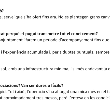
ó?
 el servei que s’ha ofert fins ara. No es plantegen grans canv
at perquè et pugui transmetre tot el coneixement?
njuntament i farem un període d’acompanyament fins que p
i l’experiència acumulada i, per a dubtes puntuals, sempr
l, amb una infraestructura mínima, i si més endavant la d
ociacions? Van ser dures o fàcils?
id. Tot i això, l’operació s’ha allargat una mica més en el 
at aproximadament tres mesos, però l’entesa en les condici