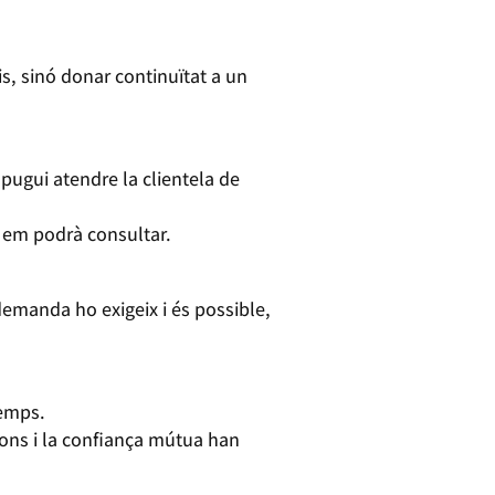
is, sinó donar continuïtat a un
ugui atendre la clientela de
e em podrà consultar.
emanda ho exigeix i és possible,
temps.
ons i la confiança mútua han