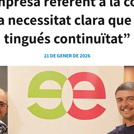
presa referent a la c
 necessitat clara que
tingués continuïtat”
21 DE GENER DE 2026