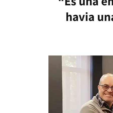
“És una em
havia una