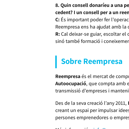
8. Quin consell donaríeu a una p
cedent? I un consell per a un re
C:
És important poder fer l’operac
Reempresa ens ha ajudat amb la d
R:
Cal deixar-se guiar, escoltar e
sinó també formació i coneixemen
Sobre Reempresa
Reempresa
és el mercat de compr
Autoocupació
, que compta amb el 
transmissió d’empreses i mantenir 
Des de la seva creació l’any 2011,
creant un espai per impulsar ide
persones emprenedores o empreses