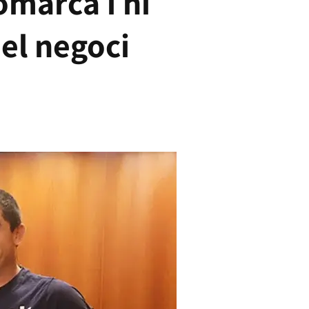
omarca i hi
 el negoci