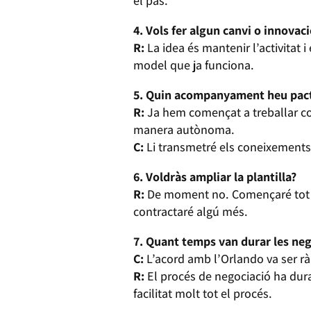
el pas.
4. Vols fer algun canvi o innovaci
R:
La idea és mantenir l’activitat i
model que ja funciona.
5. Quin acompanyament heu pact
R:
Ja hem començat a treballar co
manera autònoma.
C:
Li transmetré els coneixements 
6. Voldràs ampliar la plantilla?
R:
De moment no. Començaré tot so
contractaré algú més.
7. Quant temps van durar les neg
C:
L’acord amb l’Orlando va ser ràp
R:
El procés de negociació ha dur
facilitat molt tot el procés.