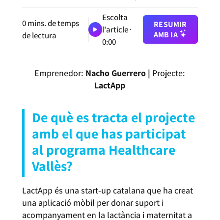
Escolta
0
mins. de temps
RESUMIR
l'article ·
AMB IA
de lectura
0:00
Emprenedor:
Nacho Guerrero |
Projecte:
LactApp
De què es tracta el projecte
amb el que has participat
al programa Healthcare
Vallès?
LactApp és una start-up catalana que ha creat
una aplicació mòbil per donar suport i
acompanyament en la lactància i maternitat a