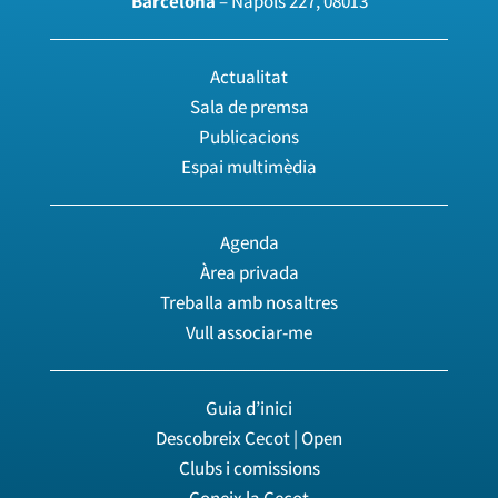
Barcelona
– Nàpols 227, 08013
Actualitat
Sala de premsa
Publicacions
Espai multimèdia
Agenda
Àrea privada
Treballa amb nosaltres
Vull associar-me
Guia d’inici
Descobreix Cecot | Open
Clubs i comissions
Coneix la Cecot