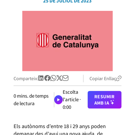
25 DE JULIOL DE 2023
Comparteix:
Copiar Enllaç
Escolta
0
mins. de temps
RESUMIR
l'article ·
AMB IA
de lectura
0:00
Els autònoms d’entre 18 i 29 anys poden
demanar des d’avui una nova ajuda, de