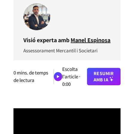
Visió experta amb
Manel Espinosa
Assessorament Mercantil i Societari
Escolta
0
mins. de temps
RESUMIR
l'article ·
AMB IA
de lectura
0:00