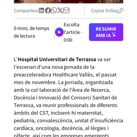
Comparteix:
Copiar Enllaç
Escolta
0
mins. de temps
RESUMIR
l'article ·
AMB IA
de lectura
0:00
L’
Hospital Universitari de Terrassa
va ser
l’escenari d’una nova jornada de la
preacceleradora Healthcare Vallès, el passat
mes de novembre. La jornada, organitzada
amb la col·laboració de l’Àrea de Recerca,
Docència i Innovació del Consorci Sanitari de
Terrassa, va reunir professionals de diferents
àmbits del CST, incloent-hi maternitat,
pediatria, convalescència, unitat d’insuficiència
cardíaca, oncologia, docència, al·lèrgies i
olfacte, així com les empreses emergents