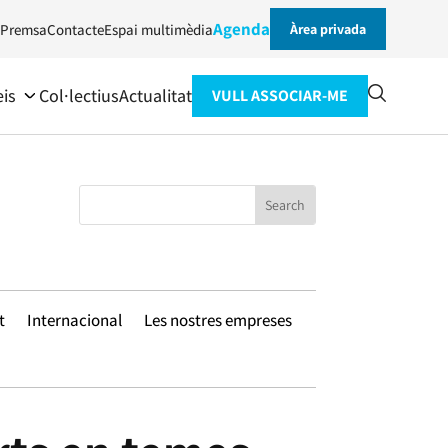
Agenda
Premsa
Contacte
Espai multimèdia
Àrea privada
eis
Col·lectius
Actualitat
VULL ASSOCIAR-ME
t
Internacional
Les nostres empreses