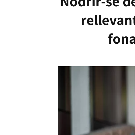
Nodrir-se d
rellevan
fona