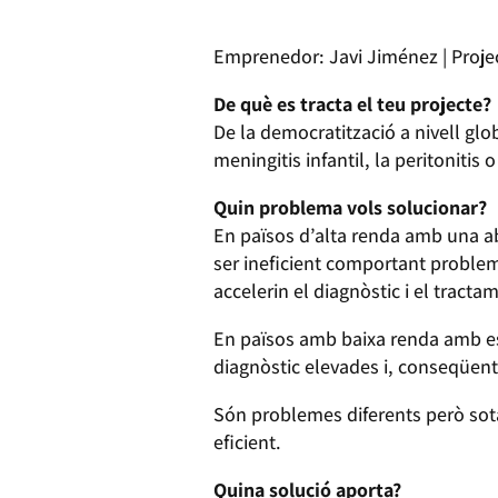
Emprenedor: Javi Jiménez | Proje
De què es tracta el teu projecte?
De la democratització a nivell glo
meningitis infantil, la peritonitis o
Quin problema vols solucionar?
En països d’alta renda amb una ab
ser ineficient comportant probleme
accelerin el diagnòstic i el tracta
En països amb baixa renda amb esc
diagnòstic elevades i, conseqüent
Són problemes diferents però sota 
eficient.
Quina solució aporta?