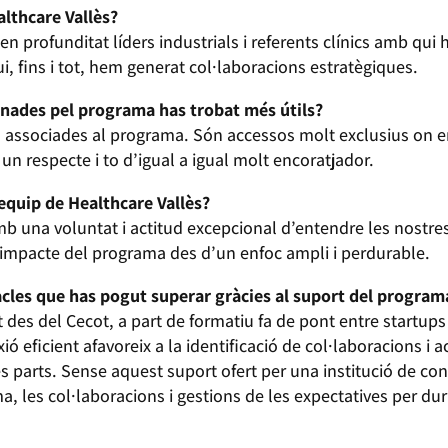
althcare Vallès?
 en profunditat líders industrials i referents clínics amb qui
, fins i tot, hem generat col·laboracions estratègiques.
onades pel programa has trobat més útils?
tats associades al programa. Són accessos molt exclusius on
un respecte i to d’igual a igual molt encoratjador.
’equip de Healthcare Vallès?
amb una voluntat i actitud excepcional d’entendre les nostres
’impacte del programa des d’un enfoc ampli i perdurable.
cles que has pogut superar gràcies al suport del progra
des del Cecot, a part de formatiu fa de pont entre startups i e
ió eficient afavoreix a la identificació de col·laboracions i 
es parts. Sense aquest suport ofert per una institució de con
ma, les col·laboracions i gestions de les expectatives per du