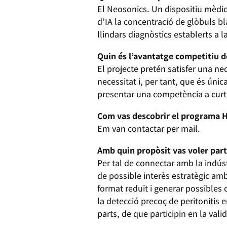
El Neosonics. Un dispositiu mèdic 
d’IA la concentració de glòbuls b
llindars diagnòstics establerts a l
Quin és l’avantatge competitiu d
El projecte pretén satisfer una n
necessitat i, per tant, que és úni
presentar una competència a curt
Com vas descobrir el programa H
Em van contactar per mail.
Amb quin propòsit vas voler par
Per tal de connectar amb la indúst
de possible interès estratègic am
format reduït i generar possibles 
la detecció precoç de peritonitis 
parts, de que participin en la vali