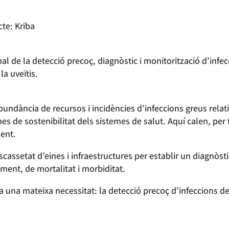
cte: Kriba
bal de la detecció precoç, diagnòstic i monitorització d’infe
 la uveïtis.
undància de recursos i incidències d’infeccions greus relati
s de sostenibilitat dels sistemes de salut. Aquí calen, per 
ment.
assetat d’eines i infraestructures per establir un diagnòsti
ment, de mortalitat i morbiditat.
una mateixa necessitat: la detecció precoç d’infeccions de f