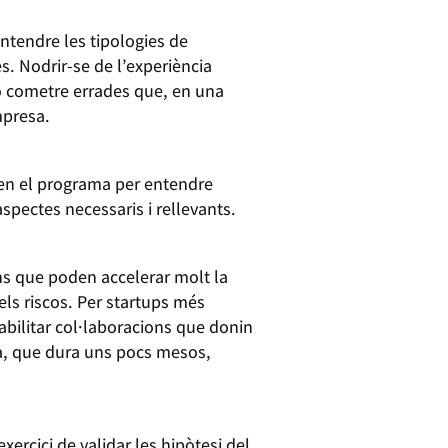
ntendre les tipologies de
s. Nodrir-se de l’experiència
no cometre errades que, en una
empresa.
s en el programa per entendre
s aspectes necessaris i rellevants.
ons que poden accelerar molt la
 els riscos. Per startups més
abilitar col·laboracions que donin
ma, que dura uns pocs mesos,
xercici de validar les hipòtesi del