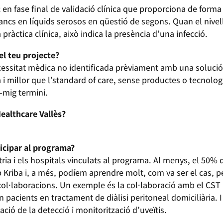
en fase final de validació clínica que proporciona de forma
lancs en líquids serosos en qüestió de segons. Quan el nivel
a pràctica clínica, això indica la presència d’una infecció.
el teu projecte?
ecessitat mèdica no identificada prèviament amb una solució 
ca i millor que l’standard of care, sense productes o tecnolo
-mig termini.
ealthcare Vallès?
ticipar al programa?
ria i els hospitals vinculats al programa. Al menys, el 50% 
b Kriba i, a més, podíem aprendre molt, com va ser el cas, p
col·laboracions. Un exemple és la col·laboració amb el CST pe
en pacients en tractament de diàlisi peritoneal domiciliària.
dació de la detecció i monitorització d’uveïtis.