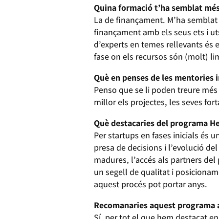
Quina formació t’ha semblat mé
La de finançament. M’ha semblat q
finançament amb els seus ets i uts
d’experts en temes rellevants és 
fase on els recursos són (molt) li
Què en penses de les mentories 
Penso que se li poden treure més 
millor els projectes, les seves fort
Què destacaries del programa H
Per startups en fases inicials és 
presa de decisions i l’evolució del 
madures, l’accés als partners del
un segell de qualitat i posiciona
aquest procés pot portar anys.
Recomanaries aquest programa a
Sí, per tot el que hem destacat en 