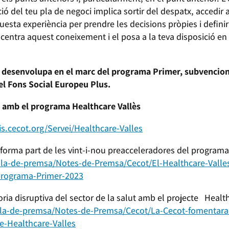
ió del teu pla de negoci implica sortir del despatx, accedir 
esta experiència per prendre les decisions pròpies i definir le
entra aquest coneixement i el posa a la teva disposició en
s desenvolupa en el marc del programa Primer, subvencio
el Fons Social Europeu Plus.
s amb el programa Healthcare Vallès
is.cecot.org/Servei/Healthcare-Valles
t forma part de les vint-i-nou preacceleradores del programa
ala-de-
premsa/Notes-de-Premsa/Cecot/El-Healthcare-Valles
-programa-Primer-2023
ia disruptiva del sector de la salut amb el projecte Health
la-de-
premsa/Notes-de-Premsa/Cecot/La-Cecot-fomentara
te-Healthcare-Valles