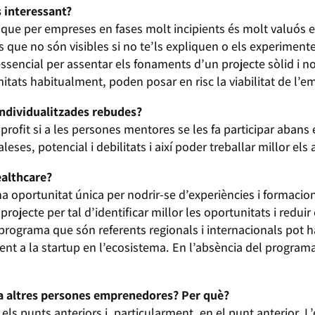
s interessant?
ue per empreses en fases molt incipients és molt valuós e
 que no són visibles si no te’ls expliquen o els experimente
essencial per assentar els fonaments d’un projecte sòlid i 
mitats habitualment, poden posar en risc la viabilitat de l’
individualitzades rebudes?
profit si a les persones mentores se les fa participar aban
aleses, potencial i debilitats i així poder treballar millor el
ealthcare?
una oportunitat única per nodrir-se d’experiències i formaci
projecte per tal d’identificar millor les oportunitats i reduir
 programa que són referents regionals i internacionals pot h
ment a la startup en l’ecosistema. En l’absència del progra
 altres persones emprenedores? Per què?
els punts anteriors i, particularment, en el punt anterior. L’e