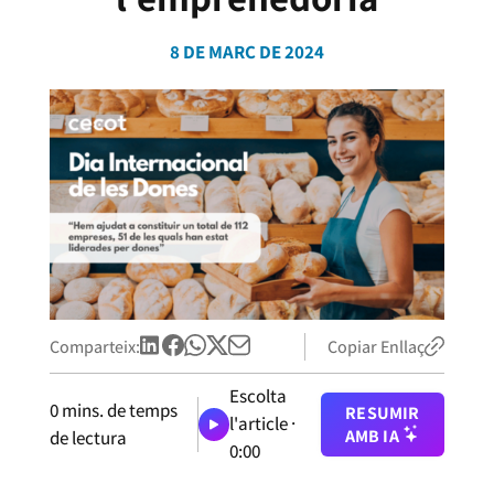
8 DE MARÇ DE 2024
Comparteix:
Copiar Enllaç
Escolta
0
mins. de temps
RESUMIR
l'article ·
AMB IA
de lectura
0:00