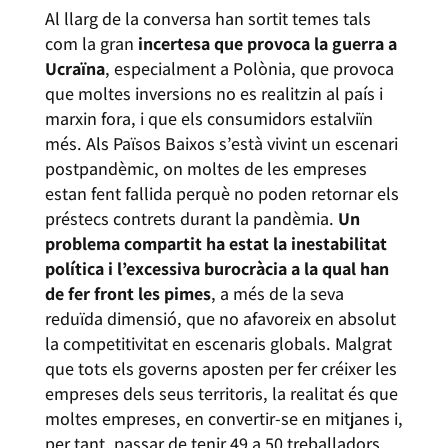
Al llarg de la conversa han sortit temes tals
com la gran
incertesa que provoca la guerra a
Ucraïna
, especialment a Polònia, que provoca
que moltes inversions no es realitzin al país i
marxin fora, i que els consumidors estalviïn
més. Als Països Baixos s’està vivint un escenari
postpandèmic, on moltes de les empreses
estan fent fallida perquè no poden retornar els
préstecs contrets durant la pandèmia.
Un
problema compartit ha estat la inestabilitat
política i l’excessiva burocràcia a la qual han
de fer front les pimes
, a més de la seva
reduïda dimensió, que no afavoreix en absolut
la competitivitat en escenaris globals. Malgrat
que tots els governs aposten per fer créixer les
empreses dels seus territoris, la realitat és que
moltes empreses, en convertir-se en mitjanes i,
per tant, passar de tenir 49 a 50 treballadors,