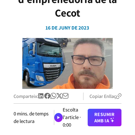
Cecot
16 DE JUNY DE 2023
Comparteix:
Copiar Enllaç
Escolta
0
mins. de temps
RESUMIR
l'article ·
AMB IA
de lectura
0:00