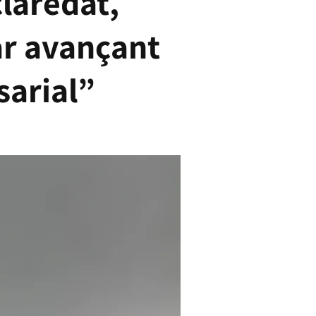
laredat,
ar avançant
sarial”