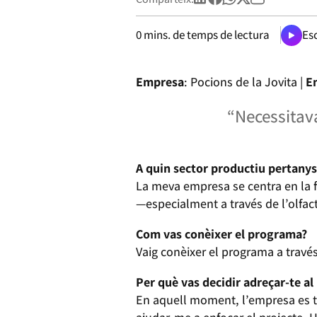
0
mins. de temps de lectura
Esc
Empresa
: Pocions de la Jovita |
E
“Necessitav
A quin sector productiu pertanys
La meva empresa se centra en la f
—especialment a través de l’olfac
Com vas conèixer el programa?
Vaig conèixer el programa a travé
Per què vas decidir adreçar-te a
En aquell moment, l’empresa es tr