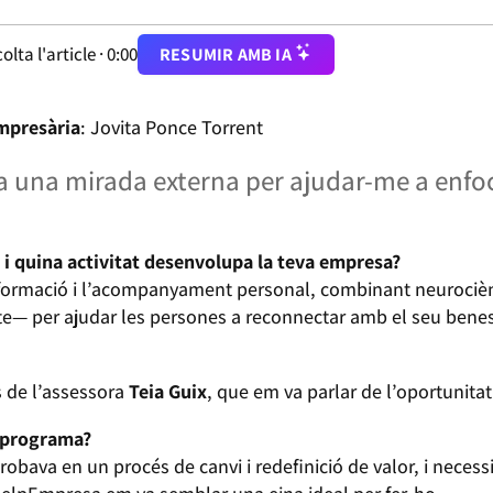
olta l'article ·
0:00
RESUMIR AMB IA
mpresària
: Jovita Ponce Torrent
a una mirada externa per ajudar-me a enfoc
 i quina activitat desenvolupa la teva empresa?
ormació i l’acompanyament personal, combinant neurociència
te— per ajudar les persones a reconnectar amb el seu benest
s de l’assessora
Teia Guix
, que em va parlar de l’oportunitat
l programa?
obava en un procés de canvi i redefinició de valor, i neces