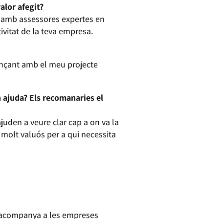
alor afegit?
ar amb assessores expertes en
tivitat de la teva empresa.
ançant amb el meu projecte
 ajuda? Els recomanaries el
uden a veure clar cap a on va la
t molt valuós per a qui necessita
e acompanya a les empreses