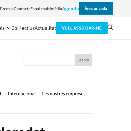
Agenda
Premsa
Contacte
Espai multimèdia
Àrea privada
eis
Col·lectius
Actualitat
VULL ASSOCIAR-ME
t
Internacional
Les nostres empreses