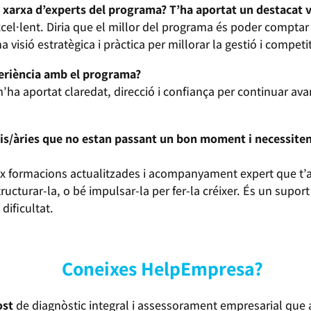
a xarxa d’experts del programa? T’ha aportat un destacat v
excel·lent. Diria que el millor del programa és poder compt
 visió estratègica i pràctica per millorar la gestió i competi
periència amb el programa?
ha aportat claredat, direcció i confiança per continuar av
ris/àries que no estan passant un bon moment i necessiten
ix formacions actualitzades i acompanyament expert que t’aj
ructurar-la, o bé impulsar-la per fer-la créixer. És un supor
dificultat.
Coneixes HelpEmpresa?
ost
de diagnòstic integral i assessorament empresarial qu