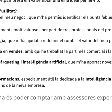
HelpEmpresa em va semblar una eina ideal per fer-ho.
utilitat?
el meu negoci, que m’ha permès identificar els punts febles,
raments molt valuosos per part de tres professionals del pr
gia
, que m’ha ajudat a redefinir el rumb i el valor del meu p
ta en
vendes
, amb qui he treballat la part més comercial i la 
àrqueting i intel·ligència artificial
, que m’ha aportat noves 
ormacions
, especialment útil la dedicada a la
Intel·ligència 
ins de la meva empresa.
ama és poder comptar amb assessores exper