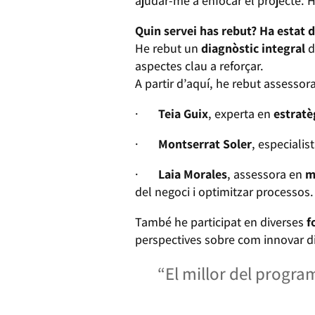
ajudar-me a enfocar el projecte. 
Quin servei has rebut? Ha estat d’
He rebut un
diagnòstic integral
d
aspectes clau a reforçar.
A partir d’aquí, he rebut assesso
·
Teia Guix
, experta en
estratè
·
Montserrat Soler
, especialis
·
Laia Morales
, assessora en
m
del negoci i optimitzar processos.
També he participat en diverses
f
perspectives sobre com innovar d
“El millor del progr