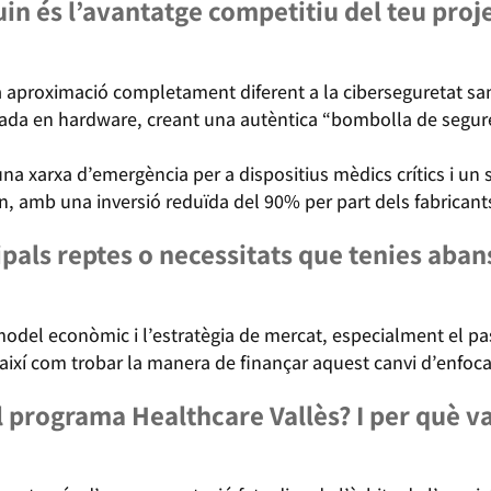
in és l’avantatge competitiu del teu proj
 aproximació completament diferent a la ciberseguretat sani
ada en hardware, creant una autèntica “bombolla de seguret
na xarxa d’emergència per a dispositius mèdics crítics i un 
in, amb una inversió reduïda del 90% per part dels fabrican
ipals reptes o necessitats que tenies aban
l model econòmic i l’estratègia de mercat, especialment el p
, així com trobar la manera de finançar aquest canvi d’enfo
 programa Healthcare Vallès? I per què vas