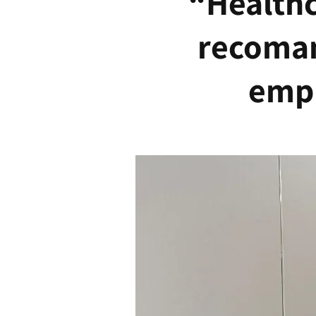
“Healthc
recoman
empr