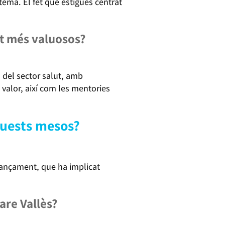
tema. El fet que estigués centrat
at més valuosos?
del sector salut, amb
 valor, així com les mentories
quests mesos?
inançament, que ha implicat
are Vallès?