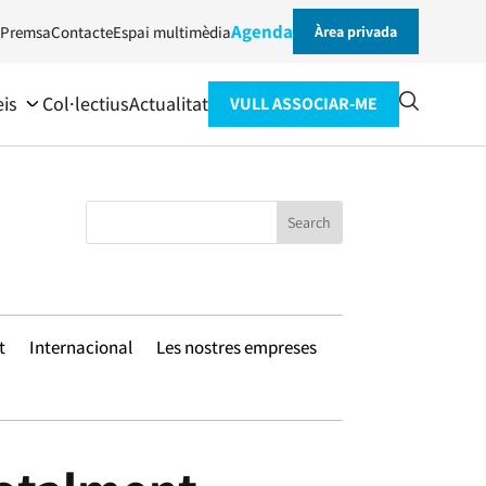
Agenda
Premsa
Contacte
Espai multimèdia
Àrea privada
eis
Col·lectius
Actualitat
VULL ASSOCIAR-ME
t
Internacional
Les nostres empreses