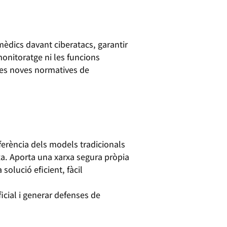
 mèdics davant ciberatacs, garantir
monitoratge ni les funcions
 les noves normatives de
iferència dels models tradicionals
rxa. Aporta una xarxa segura pròpia
 solució eficient, fàcil
icial i generar defenses de