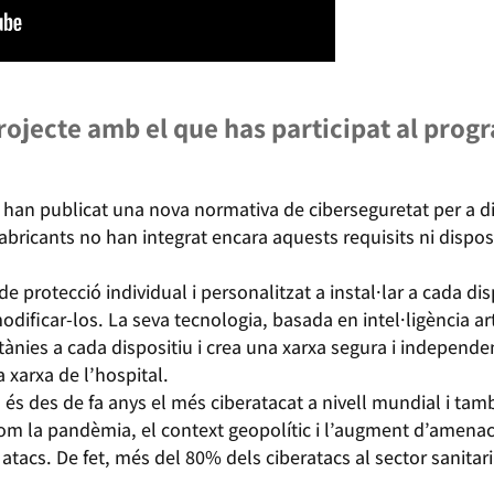
projecte amb el que has participat al prog
s han publicat una nova normativa de ciberseguretat per a d
fabricants no han integrat encara aquests requisits ni dispo
de protecció individual i personalitzat a instal·lar a cada di
ificar-los. La seva tecnologia, basada en intel·ligència arti
tànies a cada dispositiu i crea una xarxa segura i independ
la xarxa de l’hospital.
als és des de fa anys el més ciberatacat a nivell mundial i t
com la pandèmia, el context geopolític i l’augment d’amenac
tacs. De fet, més del 80% dels ciberatacs al sector sanitar