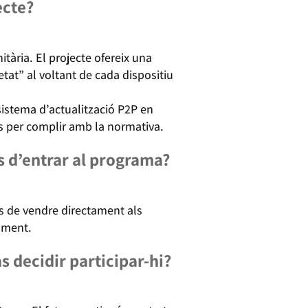
ecte?
tària. El projecte ofereix una
at” al voltant de cada dispositiu
sistema d’actualització P2P en
ts per complir amb la normativa.
s d’entrar al programa?
as de vendre directament als
cament.
 decidir participar-hi?