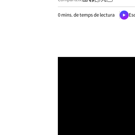
0
mins. de temps de lectura
Esc