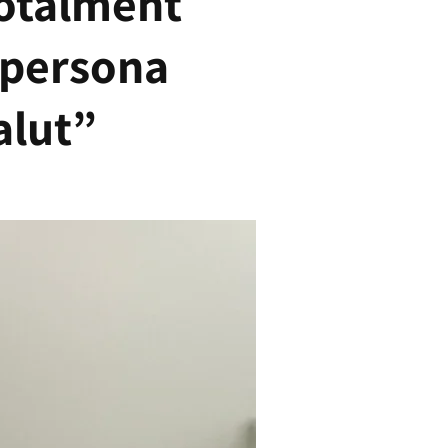
totalment
 persona
alut”