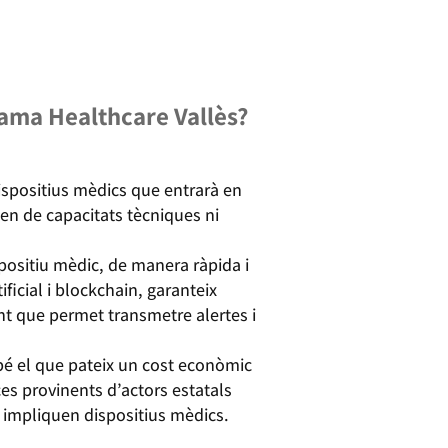
rama Healthcare Vallès?
ispositius mèdics que entrarà en
sen de capacitats tècniques ni
spositiu mèdic, de manera ràpida i
ficial i blockchain, garanteix
ent que permet transmetre alertes i
ambé el que pateix un cost econòmic
es provinents d’actors estatals
i impliquen dispositius mèdics.