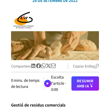
28 DE SETEMBRE DE 2022
Comparteix:
Copiar Enllaç
Escolta
0
mins. de temps
RESUMIR
l'article ·
AMB IA
de lectura
0:00
Gestió de residus comercials