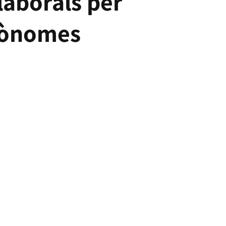
laborals per
utònomes