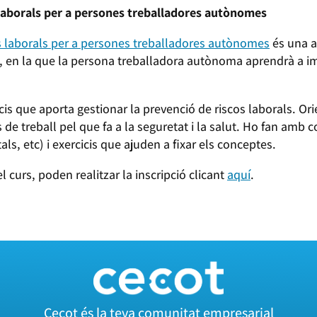
 laborals per a persones treballadores autònomes
s laborals per a persones treballadores autònomes
és una ac
, en la que la persona treballadora autònoma aprendrà a im
cis que aporta gestionar la prevenció de riscos laborals. Or
 de treball pel que fa a la seguretat i la salut. Ho fan amb 
ls, etc) i exercicis que ajuden a fixar els conceptes.
 curs, poden realitzar la inscripció clicant
aquí
.
Cecot és la teva comunitat empresarial