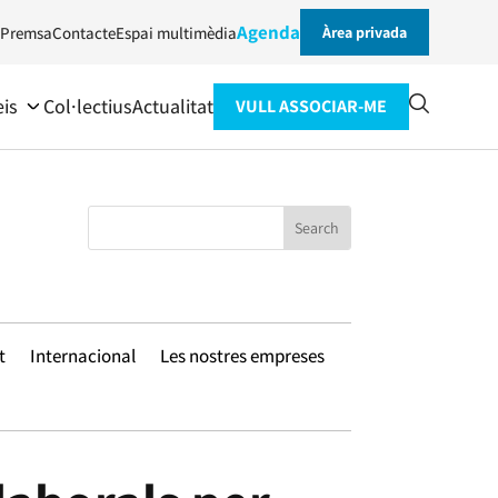
Agenda
Premsa
Contacte
Espai multimèdia
Àrea privada
eis
Col·lectius
Actualitat
VULL ASSOCIAR-ME
t
Internacional
Les nostres empreses