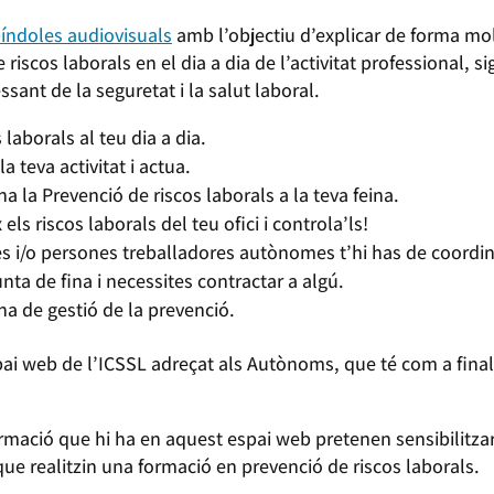
píndoles audiovisuals
amb l’objectiu d’explicar de forma molt
 riscos laborals en el dia a dia de l’activitat professional, si
ssant de la seguretat i la salut laboral.
laborals al teu dia a dia.
la teva activitat i actua.
na la Prevenció de riscos laborals a la teva feina.
els riscos laborals del teu ofici i controla’ls!
s i/o persones treballadores autònomes t’hi has de coordin
ta de fina i necessites contractar a algú.
na de gestió de la prevenció.
pai web de l’ICSSL adreçat als Autònoms, que té com a finali
ormació que hi ha en aquest espai web pretenen sensibilitzar
ue realitzin una formació en prevenció de riscos laborals.