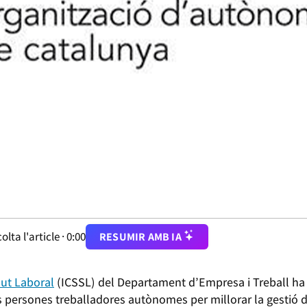
olta l'article ·
0:00
RESUMIR AMB IA
lut Laboral
(ICSSL) del Departament d’Empresa i Treball h
les persones treballadores autònomes per millorar la gestió d