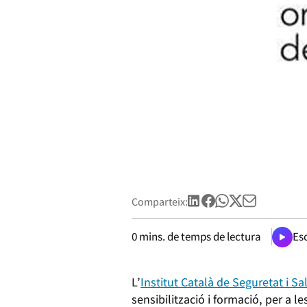
Comparteix:
0
mins. de temps de lectura
Esc
L’
Institut Català de Seguretat i Sa
sensibilització i formació, per a 