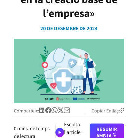
l’empresa»
20 DE DESEMBRE DE 2024
Comparteix:
Copiar Enllaç
Escolta
0
mins. de temps
RESUMIR
l'article ·
AMB IA
de lectura