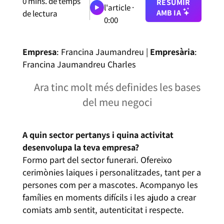
0
mins. de temps
RESUMIR
l'article ·
AMB IA
de lectura
0:00
Empresa
: Francina Jaumandreu |
Empresària
:
Francina Jaumandreu Charles
Ara tinc molt més definides les bases
del meu negoci
A quin sector pertanys i quina activitat
desenvolupa la teva empresa?
Formo part del sector funerari. Ofereixo
cerimònies laiques i personalitzades, tant per a
persones com per a mascotes. Acompanyo les
famílies en moments difícils i les ajudo a crear
comiats amb sentit, autenticitat i respecte.