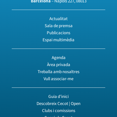
Barcelona
– Nàpols 227, 08013
Actualitat
Sala de premsa
Publicacions
Espai multimèdia
Agenda
Àrea privada
Treballa amb nosaltres
Vull associar-me
Guia d’inici
Descobreix Cecot | Open
Clubs i comissions