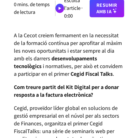
Escolta
0
mins. de temps
RESUMIR
l'article ·
AMB IA
de lectura
0:00
A la Cecot creiem fermament en la necessitat
de la formació contínua per aprofitar al màxim
les noves oportunitats i estar sempre al dia
amb els darrers
desenvolupaments
tecnològics
i normatives, per això et convidem
a participar en el primer
Cegid Fiscal Talks
.
Com treure partit del Kit Digital per a donar
resposta a la factura electrònica?
Cegid, proveïdor líder global en solucions de
gestió empresarial en el núvol per als sectors
de Finances, organitza el primer Cegid
FiscalTalks: una sèrie de seminaris web per