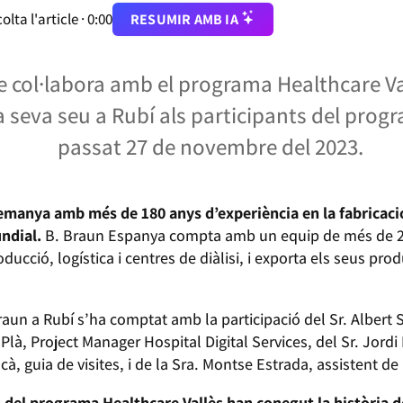
olta l'article ·
0:00
RESUMIR AMB IA
 col·labora amb el programa Healthcare Val
la seva seu a Rubí als participants del prog
passat 27 de novembre del 2023.
emanya amb més de 180 anys d’experiència en la fabricació
undial.
B. Braun Espanya compta amb un equip de més de 2.
ducció, logística i centres de diàlisi, i exporta els seus pro
raun a Rubí s’ha comptat amb la participació del Sr. Albert
 Plà, Project Manager Hospital Digital Services, del Sr. Jo
à, guia de visites, i de la Sra. Montse Estrada, assistent de
el programa Healthcare Vallès han conegut la història de