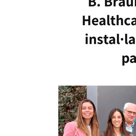
B. Brau
Healthcar
instal·l
pa