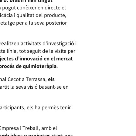
n pogut conèixer en directe el
icàcia i qualitat del producte,
etatge per a la seva posterior
litzen activitats d’investigació i
línia, tot seguit de la visita per
jectes d’innovació en el mercat
 procés de quimioteràpia
.
nal Cecot a Terrassa,
els
rtit la seva visió basant-se en
articipants, els ha permès tenir
Empresa i Treball, amb el
mb idees o projectes start ups