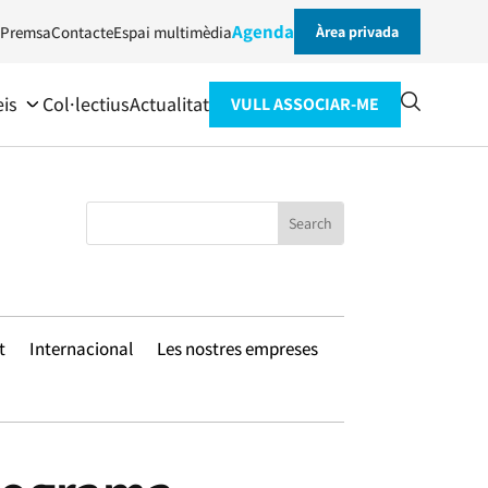
Agenda
Premsa
Contacte
Espai multimèdia
Àrea privada
eis
Col·lectius
Actualitat
VULL ASSOCIAR-ME
t
Internacional
Les nostres empreses