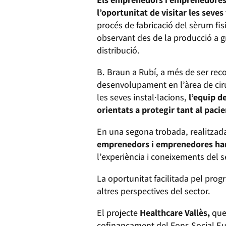
l’oportunitat de visitar les seves
procés de fabricació del sèrum fisi
observant des de la producció a gr
distribució.
B. Braun a Rubí, a més de ser reco
desenvolupament en l’àrea de cirur
les seves instal·lacions,
l’equip d
orientats a protegir tant al pac
En una segona trobada, realitzada
emprenedors i emprenedores han 
l’experiència i coneixements del s
La oportunitat facilitada pel prog
altres perspectives del sector.
El projecte
Healthcare Vallès,
que
cofinançament del Fons Social E