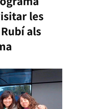
programa
isitar les
 Rubí als
ama