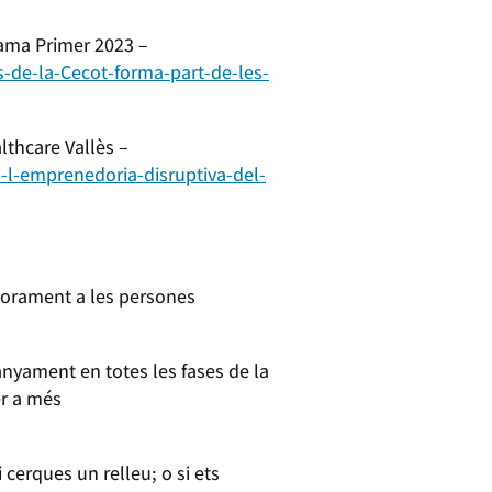
rama Primer 2023 –
s-de-la-Cecot-forma-part-de-les-
thcare Vallès –
-l-emprenedoria-disruptiva-del-
sorament a les persones
ament en totes les fases de la
er a més
cerques un relleu; o si ets