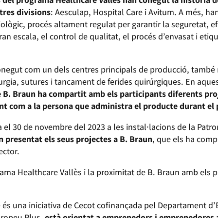
 tres divisions
: Aesculap, Hospital Care i Avitum. A més, ha
ològic, procés altament regulat per garantir la seguretat, ef
an escala, el control de qualitat, el procés d’envasat i etiqu
negut com un dels centres principals de producció, també rea
gia, sutures i tancament de ferides quirúrgiques. En aquesta 
e B. Braun ha compartit amb els participants diferents pro
ient com a la persona que administra el producte durant el
 el 30 de novembre del 2023 a les instal·lacions de la Patro
presentat els seus projectes a B. Braun
, que els ha compa
ector.
rama Healthcare Vallès i la proximitat de B. Braun amb els p
 és una iniciativa de Cecot cofinançada pel Departament d’
uropeu Plus,
està orientat a emprenedors i emprenedores a