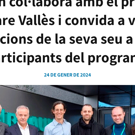
n col·labora amb el 
e Vallès i convida a v
acions de la seva seu a
rticipants del progr
24 DE GENER DE 2024