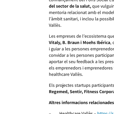
del sector de la salut,
que vulguin 
mentoria relacionat amb el model 
l’àmbit sanitari, i inclou la poss
Vallès.
Les empreses de l’ecosistema que 
Vitaly, B. Braun i Moehs Ibérica
, 
i guiar a les persones emprenedore
convidar a les persones participan
aportar el seu feedback a les pre
els emprenedors i emprenedores vi
healthcare Vallès.
Els projectes startups participan
Regemed, Sentir, Fitness Corporal
Altres informacions relacionade
– Healthcare Vallès –
https://