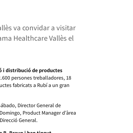
lès va convidar a visitar
rama Healthcare Vallès el
 i distribució de productes
600 persones treballadores, 18
ductes fabricats a Rubí a un gran
 Sábado, Director General de
rdi Domingo, Product Manager d’àrea
 Direcció General.
 B. Braun i han tingut