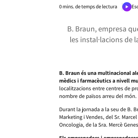
0
mins. de temps de lectura
Esc
B. Braun, empresa que
les instal·lacions de 
B. Braun és una multinacional al
mèdics i farmacèutics a nivell m
localitzacions entre centres de pro
nombre de països arreu del món.
Durant la jornada a la seu de B. B
Marketing i Vendes, del Sr. Marcel
Oncologia, de la Sra. Mercè Genesc
Els emprenedors i emprenedores d