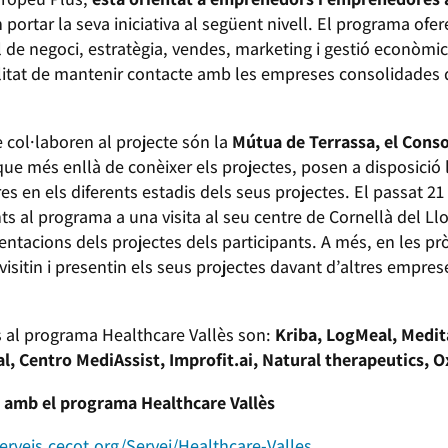
portar la seva iniciativa al següent nivell. El programa ofere
de negoci, estratègia, vendes, marketing i gestió econòmic
ibilitat de mantenir contacte amb les empreses consolidades 
col·laboren al projecte són la
Mútua de Terrassa, el Conso
que més enllà de conèixer els projectes, posen a disposició 
s en els diferents estadis dels seus projectes. El passat 2
ts al programa a una visita al seu centre de Cornellà del Llo
sentacions dels projectes dels participants. A més, en les 
sitin i presentin els seus projectes davant d’altres empres
ts al programa Healthcare Vallès son:
Kriba, LogMeal, Medita
, Centro MediAssist, Improfit.ai, Natural therapeutics, O
s amb el programa Healthcare Vallès
serveis.cecot.org/Servei/Healthcare-Valles