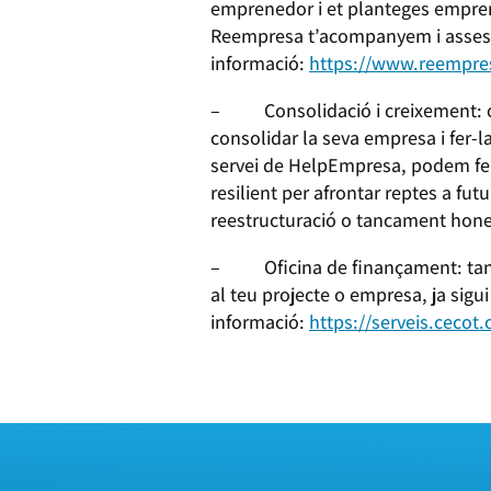
emprenedor i et planteges empren
Reempresa t’acompanyem i assesso
informació:
https://www.reempre
– Consolidació i creixement: o
consolidar la seva empresa i fer-l
servei de HelpEmpresa, podem fer 
resilient per afrontar reptes a fu
reestructuració o tancament hone
– Oficina de finançament: tant s
al teu projecte o empresa, ja sigu
informació:
https://serveis.cecot