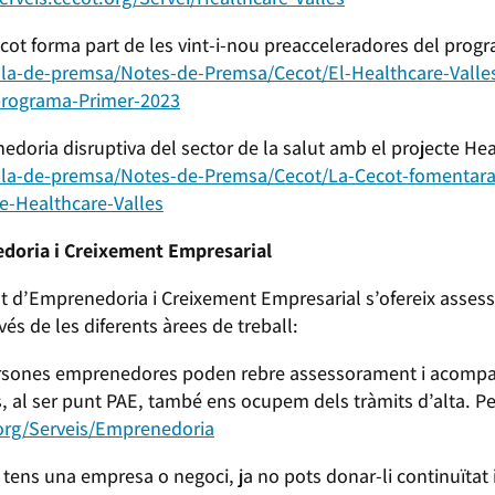
ot forma part de les vint-i-nou preacceleradores del prog
Sala-de-premsa/Notes-de-Premsa/Cecot/El-Healthcare-Valle
-programa-Primer-2023
ria disruptiva del sector de la salut amb el projecte Heal
/Sala-de-premsa/Notes-de-Premsa/Cecot/La-Cecot-fomentara
te-Healthcare-Valles
doria i Creixement Empresarial
t d’Emprenedoria i Creixement Empresarial s’ofereix asses
s de les diferents àrees de treball:
ones emprenedores poden rebre assessorament i acompany
, al ser punt PAE, també ens ocupem dels tràmits d’alta. P
.org/Serveis/Emprenedoria
s una empresa o negoci, ja no pots donar-li continuïtat i 