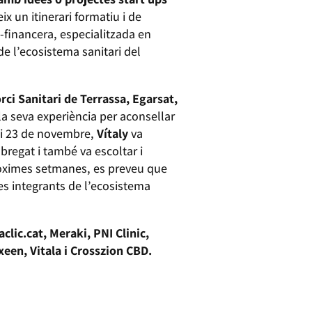
ix un itinerari formatiu i de
-financera, especialitzada en
de l’ecosistema sanitari del
rci Sanitari de Terrassa, Egarsat,
la seva experiència per aconsellar
1 i 23 de novembre,
Vítaly
va
bregat i també va escoltar i
pròximes setmanes, es preveu que
es integrants de l’ecosistema
clic.cat, Meraki, PNI Clinic,
xeen, Vitala i Crosszion CBD.