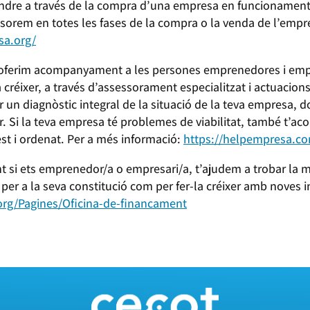
dre a través de la compra d’una empresa en funcionament, 
rem en totes les fases de la compra o la venda de l’empr
sa.org/
ferim acompanyament a les persones emprenedores i empre
a créixer, a través d’assessorament especialitzat i actuacion
un diagnòstic integral de la situació de la teva empresa, do
tur. Si la teva empresa té problemes de viabilitat, també t’
st i ordenat. Per a més informació:
https://helpempresa.c
i ets emprenedor/a o empresari/a, t’ajudem a trobar la mi
i per a la seva constitució com per fer-la créixer amb noves 
.org/Pagines/Oficina-de-financament