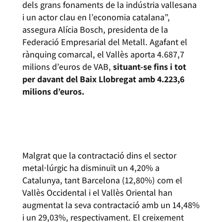
dels grans fonaments de la indústria vallesana
i un actor clau en l’economia catalana”,
assegura Alícia Bosch, presidenta de la
Federació Empresarial del Metall. Agafant el
rànquing comarcal, el Vallès aporta 4.687,7
milions d’euros de VAB,
situant-se fins i tot
per davant del Baix Llobregat amb 4.223,6
milions d’euros.
INFORME DE L’OBSERVATORI DE LA FEDERACIÓ
EMPRESARIAL DEL METALL (FEM)
Malgrat que la contractació dins el sector
metal·lúrgic ha disminuït un 4,20% a
Catalunya, tant Barcelona (12,80%) com el
Vallès Occidental i el Vallès Oriental han
augmentat la seva contractació amb un 14,48%
i un 29,03%, respectivament. El creixement