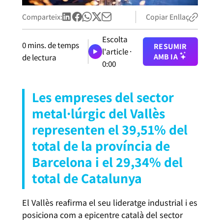
Comparteix:
Copiar Enllaç
Escolta
0
mins. de temps
RESUMIR
l'article ·
AMB IA
de lectura
0:00
Les empreses del sector
metal·lúrgic del Vallès
representen el 39,51% del
total de la província de
Barcelona i el 29,34% del
total de Catalunya
El Vallès reafirma el seu lideratge industrial i es
posiciona com a epicentre català del sector