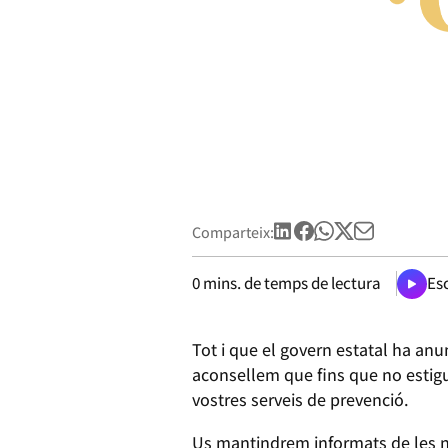
Comparteix:
0
mins. de temps de lectura
Esc
Tot i que el govern estatal ha anun
aconsellem que fins que no estigu
vostres serveis de prevenció.
Us mantindrem informats de les n