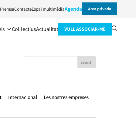
Agenda
Premsa
Contacte
Espai multimèdia
Àrea privada
eis
Col·lectius
Actualitat
VULL ASSOCIAR-ME
t
Internacional
Les nostres empreses