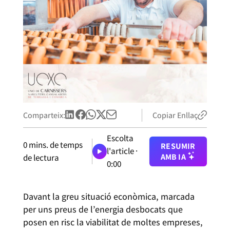
Comparteix:
Copiar Enllaç
Escolta
0
mins. de temps
RESUMIR
l'article ·
AMB IA
de lectura
0:00
Davant la greu situació econòmica, marcada
per uns preus de l’energia desbocats que
posen en risc la viabilitat de moltes empreses,